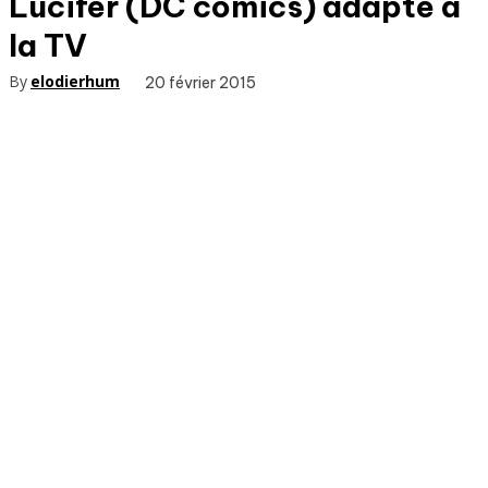
Lucifer (DC comics) adapté à
la TV
By
elodierhum
20 février 2015