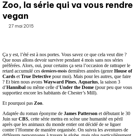
Zoo, la série qui va vous rendre
vegan
27 mai 2015
Ça y est, l’été est à nos portes. Vous savez ce que cela veut dire ?
Que nous allons devoir survivre pendant 4 mois sans nos séries
préférées. Alors, oui, pour certains ça sera l’occasion de rattraper le
retard accumulé ces
derniers mois
dernières années (genre
House of
Cards
et
True Detective
pour moi). Mais pour les autres, que faire
? Et bien nous avons
Wayward Pines
,
Aquarius
, la saison 3
d’
Hannibal
ou même celle d’
Under the Dome
(pour peu que vous
supportiez encore les habitants de Chester’s Mill).
Et pourquoi pas
Zoo
.
Adaptée du roman éponyme de
James Patterson
et débutant le 30
Juin sur
CBS
, cette série mettra en scène une humanité en péril
après que les animaux du monde entier ont décidé de se liguer
contre l’Homme de manière organisée. On suivra les aventures de
différents personnages à travers le globe, mais plus particulièrement