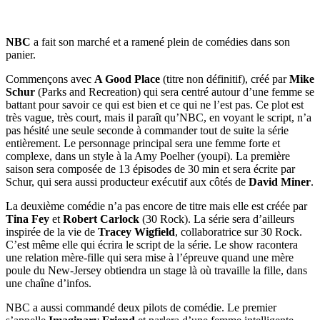
NBC
a fait son marché et a ramené plein de comédies dans son
panier.
Commençons avec
A Good Place
(titre non définitif), créé par
Mike
Schur
(Parks and Recreation) qui sera centré autour d’une femme se
battant pour savoir ce qui est bien et ce qui ne l’est pas. Ce plot est
très vague, très court, mais il paraît qu’NBC, en voyant le script, n’a
pas hésité une seule seconde à commander tout de suite la série
entièrement. Le personnage principal sera une femme forte et
complexe, dans un style à la Amy Poelher (youpi). La première
saison sera composée de 13 épisodes de 30 min et sera écrite par
Schur, qui sera aussi producteur exécutif aux côtés de
David Miner
.
La deuxième comédie n’a pas encore de titre mais elle est créée par
Tina Fey
et
Robert Carlock
(30 Rock). La série sera d’ailleurs
inspirée de la vie de
Tracey Wigfield
, collaboratrice sur 30 Rock.
C’est même elle qui écrira le script de la série. Le show racontera
une relation mère-fille qui sera mise à l’épreuve quand une mère
poule du New-Jersey obtiendra un stage là où travaille la fille, dans
une chaîne d’infos.
NBC a aussi commandé deux pilots de comédie. Le premier