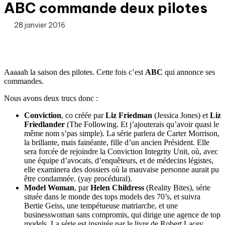
ABC commande deux pilotes
28 janvier 2016
Aaaaah la saison des pilotes. Cette fois c’est
ABC
qui annonce ses
commandes.
Nous avons deux trucs donc :
Conviction
, co créée par
Liz Friedman
(Jessica Jones) et
Liz
Friedlander
(The Following. Et j’ajouterais qu’avoir quasi le
même nom s’pas simple). La série parlera de Carter Morrison,
la brillante, mais fainéante, fille d’un ancien Président. Elle
sera forcée de rejoindre la Conviction Integrity Unit, où, avec
une équipe d’avocats, d’enquêteurs, et de médecins légistes,
elle examinera des dossiers où la mauvaise personne aurait pu
être condamnée. (yay procédural).
Model Woman
, par
Helen Childress
(Reality Bites), série
située dans le monde des tops models des 70’s, et suivra
Bertie Geiss, une tempétueuse matriarche, et une
businesswoman sans compromis, qui dirige une agence de top
models. La série est inspirée par le livre de Robert Lacey