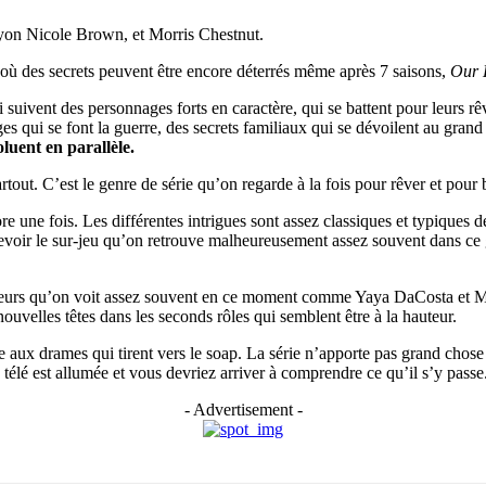
hyon Nicole Brown, et Morris Chestnut.
où des secrets peuvent être encore déterrés même après 7 saisons,
Our 
suivent des personnages forts en caractère, qui se battent pour leurs rê
es qui se font la guerre, des secrets familiaux qui se dévoilent au grand
luent en parallèle.
rtout. C’est le genre de série qu’on regarde à la fois pour rêver et pour
e une fois. Les différentes intrigues sont assez classiques et typiques de
evoir le sur-jeu qu’on retrouve malheureusement assez souvent dans ce 
 acteurs qu’on voit assez souvent en ce moment comme Yaya DaCosta et Mo
ouvelles têtes dans les seconds rôles qui semblent être à la hauteur.
e aux drames qui tirent vers le soap. La série n’apporte pas grand chos
élé est allumée et vous devriez arriver à comprendre ce qu’il s’y passe
- Advertisement -