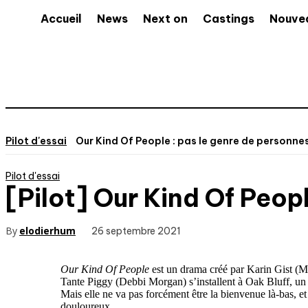
Accueil
News
Next on
Castings
Nouve
Pilot d'essai
Our Kind Of People : pas le genre de personnes
Pilot d'essai
[Pilot] Our Kind Of Peop
By
elodierhum
26 septembre 2021
Our Kind Of People
est un drama créé par Karin Gist (Mi
Tante Piggy (Debbi Morgan) s’installent à Oak Bluff, un q
Mais elle ne va pas forcément être la bienvenue là-bas, et 
douloureux.