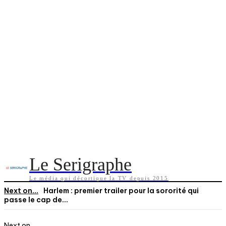
Le Serigraphe
Le média qui décortique la TV depuis 2015
Next on...
Harlem : premier trailer pour la sororité qui
passe le cap de...
Next on...