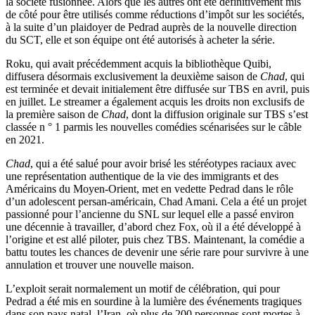
la société fusionnée. Alors que les autres ont été définitivement mis
de côté pour être utilisés comme réductions d’impôt sur les sociétés,
à la suite d’un plaidoyer de Pedrad auprès de la nouvelle direction
du SCT, elle et son équipe ont été autorisés à acheter la série.
Roku, qui avait précédemment acquis la bibliothèque Quibi,
diffusera désormais exclusivement la deuxième saison de
Chad
, qui
est terminée et devait initialement être diffusée sur TBS en avril, puis
en juillet. Le streamer a également acquis les droits non exclusifs de
la première saison de
Chad
, dont la diffusion originale sur TBS s’est
classée n ° 1 parmis les nouvelles comédies scénarisées sur le câble
en 2021.
Chad
, qui a été salué pour avoir brisé les stéréotypes raciaux avec
une représentation authentique de la vie des immigrants et des
Américains du Moyen-Orient, met en vedette Pedrad dans le rôle
d’un adolescent persan-américain, Chad Amani. Cela a été un projet
passionné pour l’ancienne du SNL sur lequel elle a passé environ
une décennie à travailler, d’abord chez Fox, où il a été développé à
l’origine et est allé piloter, puis chez TBS. Maintenant, la comédie a
battu toutes les chances de devenir une série rare pour survivre à une
annulation et trouver une nouvelle maison.
L’exploit serait normalement un motif de célébration, qui pour
Pedrad a été mis en sourdine à la lumière des événements tragiques
dans son pays natal, l’Iran, où plus de 200 personnes sont mortes à