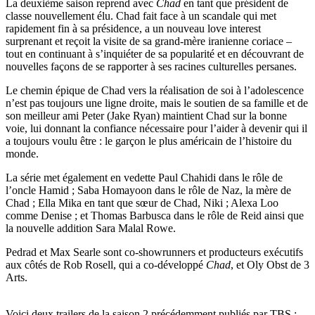
La deuxième saison reprend avec
Chad
en tant que président de
classe nouvellement élu. Chad fait face à un scandale qui met
rapidement fin à sa présidence, a un nouveau love interest
surprenant et reçoit la visite de sa grand-mère iranienne coriace –
tout en continuant à s’inquiéter de sa popularité et en découvrant de
nouvelles façons de se rapporter à ses racines culturelles persanes.
Le chemin épique de Chad vers la réalisation de soi à l’adolescence
n’est pas toujours une ligne droite, mais le soutien de sa famille et de
son meilleur ami Peter (Jake Ryan) maintient Chad sur la bonne
voie, lui donnant la confiance nécessaire pour l’aider à devenir qui il
a toujours voulu être : le garçon le plus américain de l’histoire du
monde.
La série met également en vedette Paul Chahidi dans le rôle de
l’oncle Hamid ; Saba Homayoon dans le rôle de Naz, la mère de
Chad ; Ella Mika en tant que sœur de Chad, Niki ; Alexa Loo
comme Denise ; et Thomas Barbusca dans le rôle de Reid ainsi que
la nouvelle addition Sara Malal Rowe.
Pedrad et Max Searle sont co-showrunners et producteurs exécutifs
aux côtés de Rob Rosell, qui a co-développé
Chad
, et Oly Obst de 3
Arts.
Voici deux trailers de la saison 2 précédemment publiés par TBS :