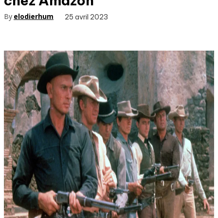
chez Amazon
By
elodierhum
25 avril 2023