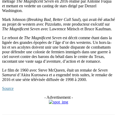
métrage
The Magnificent Seven
en 2016 réalisé par Antoine Fuqua
et mettant en vedette un casting de stars dirigé par Denzel
Washington.
Mark Johnson (
Breaking Bad, Better Call Saul
), qui avait été attaché
au projet de western avec Pizzolatto, reste producteur exécutif sur
The Magnificent Seven
avec Lawrence Mirisch et Bruce Kaufman.
Le reboot de
The Magnificent Seven
est décrit comme étant dans la
lignée des grandes épopées de l’âge d’or des westerns. Un hors-la-
loi et ses acolytes doivent unir une bande disparate de combattants
pour défendre une colonie de fermiers immigrés dans une guerre à
ciel ouvert contre des barons du bétail dans le centre du Texas,
racontant une vaste saga d’aventure, d’action et de romance.
Le film de 1960 avec Steve McQueen, était un remake de
Seven
Samurai
d’Akira Kurosawa et a engendré trois suites, le remake de
2016 et une série télévisée diffusée de 1998 à 2000.
Source
- Advertisement -