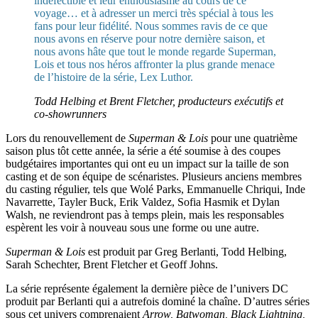
indéfectible et leur enthousiasme au cours de ce
voyage… et à adresser un merci très spécial à tous les
fans pour leur fidélité. Nous sommes ravis de ce que
nous avons en réserve pour notre dernière saison, et
nous avons hâte que tout le monde regarde Superman,
Lois et tous nos héros affronter la plus grande menace
de l’histoire de la série, Lex Luthor.
Todd Helbing et Brent Fletcher, producteurs exécutifs et
co-showrunners
Lors du renouvellement de
Superman & Lois
pour une quatrième
saison plus tôt cette année, la série a été soumise à des coupes
budgétaires importantes qui ont eu un impact sur la taille de son
casting et de son équipe de scénaristes. Plusieurs anciens membres
du casting régulier, tels que Wolé Parks, Emmanuelle Chriqui, Inde
Navarrette, Tayler Buck, Erik Valdez, Sofia Hasmik et Dylan
Walsh, ne reviendront pas à temps plein, mais les responsables
espèrent les voir à nouveau sous une forme ou une autre.
Superman & Lois
est produit par Greg Berlanti, Todd Helbing,
Sarah Schechter, Brent Fletcher et Geoff Johns.
La série représente également la dernière pièce de l’univers DC
produit par Berlanti qui a autrefois dominé la chaîne. D’autres séries
sous cet univers comprenaient
Arrow, Batwoman, Black Lightning,