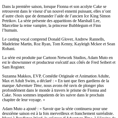
Dans la première saison, lorsque Fionna et son acolyte Cake se
retrouvent dans le viseur d’un nouvel ennemi puissant, elles n’ont
d’autre choix que de demander l’aide de l’ancien Ice King Simon
Petrikov. La série présente des apparitions de Marshall Lee,
Marceline la reine vampire, la princesse Bubblegum et Finn
l’humain.
Le casting vocal comprend Donald Glover, Andrew Rannells,
Madeleine Martin, Roz Ryan, Tom Kenny, Kayleigh Mckee et Sean
Rohani.
La série est produite par Cartoon Network Studios, Adam Muto en
est le showrunner et producteur exécutif aux côtés de Fred Seibert et
Sam Register.
Suzanna Makkos, EVP, Comédie Originale et Animation Adulte,
Max et Adult Swim, a déclaré : « En tant que fiers gardiens de la
marque
Adventure Time
, nous avons été ravis de plonger plus
profondément dans le monde à travers le prisme de Fionna and
Cake. Nous sommes impatients de les suivre dans le prochain
chapitre de leur voyage. »
Adam Muto a ajouté : « Savoir que la série continuera pour une
deuxième saison est à la fois merveilleux et franchement surréaliste.