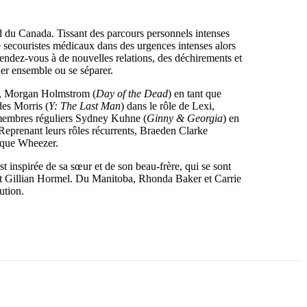
rd du Canada. Tissant des parcours personnels intenses
e secouristes médicaux dans des urgences intenses alors
endez-vous à de nouvelles relations, des déchirements et
luer ensemble ou se séparer.
ey, Morgan Holmstrom (
Day of the Dead
) en tant que
des Morris (
Y: The Last Man
) dans le rôle de Lexi,
 membres réguliers Sydney Kuhne (
Ginny & Georgia
) en
Reprenant leurs rôles récurrents, Braeden Clarke
t que Wheezer.
t inspirée de sa sœur et de son beau-frère, qui se sont
 et Gillian Hormel. Du Manitoba, Rhonda Baker et Carrie
ution.