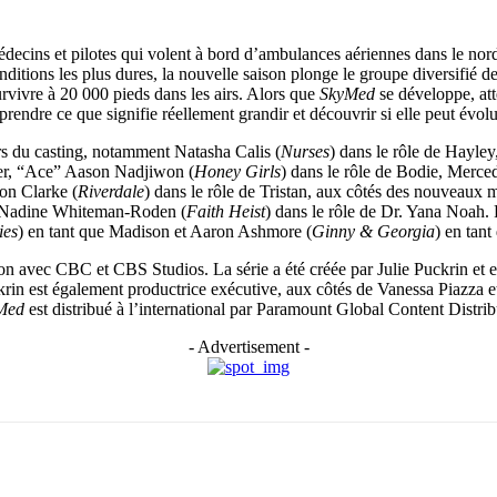
 médecins et pilotes qui volent à bord d’ambulances aériennes dans le no
itions les plus dures, la nouvelle saison plonge le groupe diversifié d
urvivre à 20 000 pieds dans les airs. Alors que
SkyMed
se développe, att
mprendre ce que signifie réellement grandir et découvrir si elle peut évo
rs du casting, notamment Natasha Calis (
Nurses
) dans le rôle de Hayl
er, “Ace” Aason Nadjiwon (
Honey Girls
) dans le rôle de Bodie, Merce
on Clarke (
Riverdale
) dans le rôle de Tristan, aux côtés des nouveaux
t Nadine Whiteman-Roden (
Faith Heist
) dans le rôle de Dr. Yana Noah. 
ies
) en tant que Madison et Aaron Ashmore (
Ginny & Georgia
) en tan
on avec CBC et CBS Studios. La série a été créée par Julie Puckrin et es
krin est également productrice exécutive, aux côtés de Vanessa Piazza
Med
est distribué à l’international par Paramount Global Content Distrib
- Advertisement -