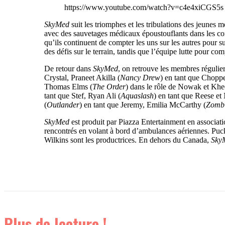
https://www.youtube.com/watch?v=c4e4xiCGS5s
SkyMed
suit les triomphes et les tribulations des jeunes
avec des sauvetages médicaux époustouflants dans les cond
qu’ils continuent de compter les uns sur les autres pour s
des défis sur le terrain, tandis que l’équipe lutte pour co
De retour dans
SkyMed
, on retrouve les membres régulie
Crystal, Praneet Akilla (
Nancy Drew
) en tant que Chopp
Thomas Elms (
The Order
) dans le rôle de Nowak et Khe
tant que Stef, Ryan Ali (
Aquaslash
) en tant que Reese e
(
Outlander
) en tant que Jeremy, Emilia McCarthy (
Zomb
SkyMed
est produit par Piazza Entertainment en associati
rencontrés en volant à bord d’ambulances aériennes. Puc
Wilkins sont les productrices. En dehors du Canada,
Sky
Plus de lecture !