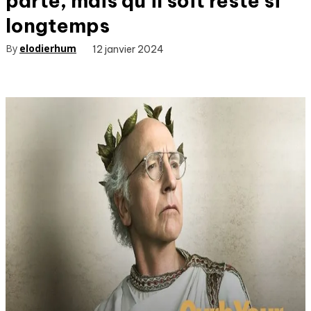
parte, mais qu’il soit resté si
longtemps
By
elodierhum
12 janvier 2024