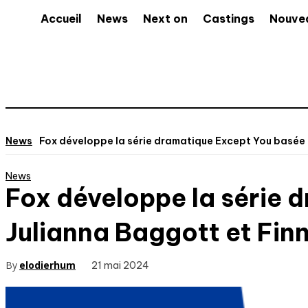
Accueil
News
Next on
Castings
Nouve
News
Fox développe la série dramatique Except You basée su
News
Fox développe la série 
Julianna Baggott et Fin
By
elodierhum
21 mai 2024