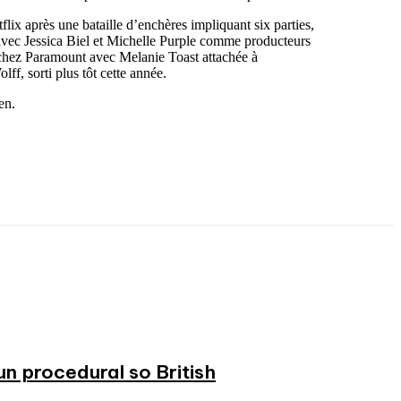
lix après une bataille d’enchères impliquant six parties,
ec Jessica Biel et Michelle Purple comme producteurs
 chez Paramount avec Melanie Toast attachée à
ff, sorti plus tôt cette année.
en.
n procedural so British