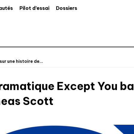
autés
Pilot d’essai
Dossiers
r une histoire de...
dramatique Except You bas
neas Scott