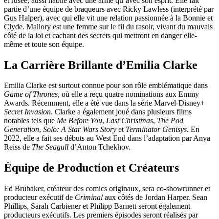
et rusée, aussi habile avec une arme qu’avec son esprit. Elle fait
partie d’une équipe de braqueurs avec Ricky Lawless (interprété par
Gus Halper), avec qui elle vit une relation passionnée à la Bonnie et
Clyde. Mallory est une femme sur le fil du rasoir, vivant du mauvais
côté de la loi et cachant des secrets qui mettront en danger elle-
même et toute son équipe.
La Carrière Brillante d’Emilia Clarke
Emilia Clarke est surtout connue pour son rôle emblématique dans
Game of Thrones
, où elle a reçu quatre nominations aux Emmy
Awards. Récemment, elle a été vue dans la série Marvel-Disney+
Secret Invasion
. Clarke a également joué dans plusieurs films
notables tels que
Me Before You
,
Last Christmas
,
The Pod
Generation
,
Solo: A Star Wars Story
et
Terminator Genisys
. En
2022, elle a fait ses débuts au West End dans l’adaptation par Anya
Reiss de
The Seagull
d’Anton Tchekhov.
Équipe de Production et Créateurs
Ed Brubaker, créateur des comics originaux, sera co-showrunner et
producteur exécutif de
Criminal
aux côtés de Jordan Harper. Sean
Phillips, Sarah Carbiener et Philipp Barnett seront également
producteurs exécutifs. Les premiers épisodes seront réalisés par