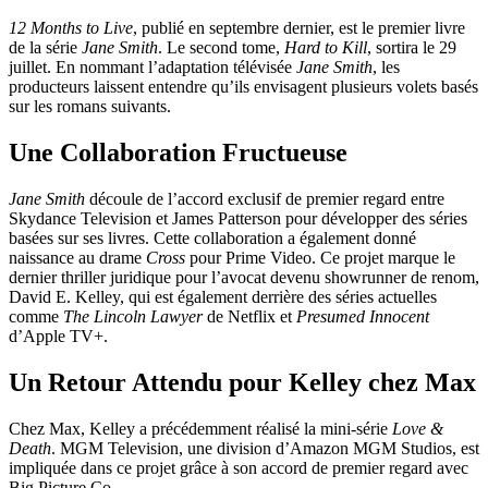
12 Months to Live
, publié en septembre dernier, est le premier livre
de la série
Jane Smith
. Le second tome,
Hard to Kill
, sortira le 29
juillet. En nommant l’adaptation télévisée
Jane Smith
, les
producteurs laissent entendre qu’ils envisagent plusieurs volets basés
sur les romans suivants.
Une Collaboration Fructueuse
Jane Smith
découle de l’accord exclusif de premier regard entre
Skydance Television et James Patterson pour développer des séries
basées sur ses livres. Cette collaboration a également donné
naissance au drame
Cross
pour Prime Video. Ce projet marque le
dernier thriller juridique pour l’avocat devenu showrunner de renom,
David E. Kelley, qui est également derrière des séries actuelles
comme
The Lincoln Lawyer
de Netflix et
Presumed Innocent
d’Apple TV+.
Un Retour Attendu pour Kelley chez Max
Chez Max, Kelley a précédemment réalisé la mini-série
Love &
Death
. MGM Television, une division d’Amazon MGM Studios, est
impliquée dans ce projet grâce à son accord de premier regard avec
Big Picture Co.