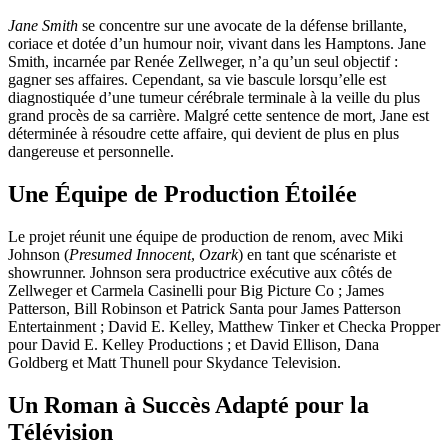
Jane Smith
se concentre sur une avocate de la défense brillante,
coriace et dotée d’un humour noir, vivant dans les Hamptons. Jane
Smith, incarnée par Renée Zellweger, n’a qu’un seul objectif :
gagner ses affaires. Cependant, sa vie bascule lorsqu’elle est
diagnostiquée d’une tumeur cérébrale terminale à la veille du plus
grand procès de sa carrière. Malgré cette sentence de mort, Jane est
déterminée à résoudre cette affaire, qui devient de plus en plus
dangereuse et personnelle.
Une Équipe de Production Étoilée
Le projet réunit une équipe de production de renom, avec Miki
Johnson (
Presumed Innocent
,
Ozark
) en tant que scénariste et
showrunner. Johnson sera productrice exécutive aux côtés de
Zellweger et Carmela Casinelli pour Big Picture Co ; James
Patterson, Bill Robinson et Patrick Santa pour James Patterson
Entertainment ; David E. Kelley, Matthew Tinker et Checka Propper
pour David E. Kelley Productions ; et David Ellison, Dana
Goldberg et Matt Thunell pour Skydance Television.
Un Roman à Succès Adapté pour la
Télévision