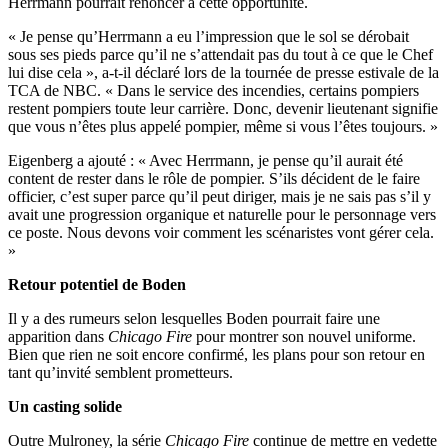
Herrmann pourrait renoncer à cette opportunité.
« Je pense qu’Herrmann a eu l’impression que le sol se dérobait
sous ses pieds parce qu’il ne s’attendait pas du tout à ce que le Chef
lui dise cela », a-t-il déclaré lors de la tournée de presse estivale de la
TCA de NBC. « Dans le service des incendies, certains pompiers
restent pompiers toute leur carrière. Donc, devenir lieutenant signifie
que vous n’êtes plus appelé pompier, même si vous l’êtes toujours. »
Eigenberg a ajouté : « Avec Herrmann, je pense qu’il aurait été
content de rester dans le rôle de pompier. S’ils décident de le faire
officier, c’est super parce qu’il peut diriger, mais je ne sais pas s’il y
avait une progression organique et naturelle pour le personnage vers
ce poste. Nous devons voir comment les scénaristes vont gérer cela.
»
Retour potentiel de Boden
Il y a des rumeurs selon lesquelles Boden pourrait faire une
apparition dans
Chicago Fire
pour montrer son nouvel uniforme.
Bien que rien ne soit encore confirmé, les plans pour son retour en
tant qu’invité semblent prometteurs.
Un casting solide
Outre Mulroney, la série
Chicago Fire
continue de mettre en vedette