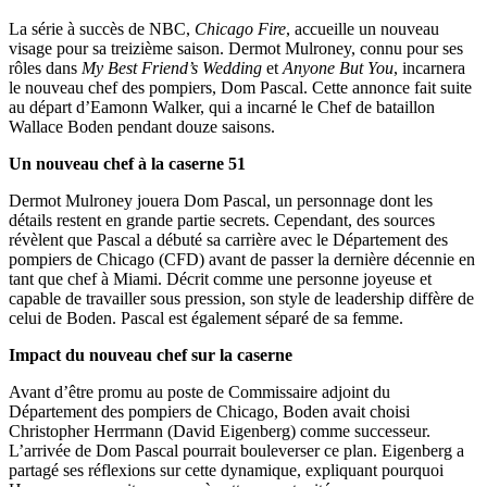
La série à succès de NBC,
Chicago Fire
, accueille un nouveau
visage pour sa treizième saison. Dermot Mulroney, connu pour ses
rôles dans
My Best Friend’s Wedding
et
Anyone But You
, incarnera
le nouveau chef des pompiers, Dom Pascal. Cette annonce fait suite
au départ d’Eamonn Walker, qui a incarné le Chef de bataillon
Wallace Boden pendant douze saisons.
Un nouveau chef à la caserne 51
Dermot Mulroney jouera Dom Pascal, un personnage dont les
détails restent en grande partie secrets. Cependant, des sources
révèlent que Pascal a débuté sa carrière avec le Département des
pompiers de Chicago (CFD) avant de passer la dernière décennie en
tant que chef à Miami. Décrit comme une personne joyeuse et
capable de travailler sous pression, son style de leadership diffère de
celui de Boden. Pascal est également séparé de sa femme.
Impact du nouveau chef sur la caserne
Avant d’être promu au poste de Commissaire adjoint du
Département des pompiers de Chicago, Boden avait choisi
Christopher Herrmann (David Eigenberg) comme successeur.
L’arrivée de Dom Pascal pourrait bouleverser ce plan. Eigenberg a
partagé ses réflexions sur cette dynamique, expliquant pourquoi