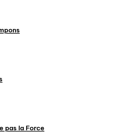
ampons
s
ne pas la Force