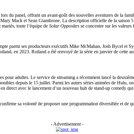
ors du panel, offrant un avant-goût des nouvelles aventures de la famille
ary Mack et Sean Giambrone. La description officielle de la saison 5 i
t mariés, toute l’équipe de
Solar Opposites
se concentre sur les valeurs f
compte parmi ses producteurs exécutifs Mike McMahan, Josh Bycel et Sy
 Roiland, en 2023. Roiland a été renvoyé de la série en janvier de cette 
ées pour adultes. Le service de streaming a récemment lancé la deuxièm
ibles depuis le 15 juillet. Parmi les autres séries animées de Hulu, o
ie en direct avec le lancement d’un nouveau hub de stand-up comedy qu
confirme sa volonté de proposer une programmation diversifiée et de qu
- Advertisement -