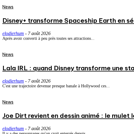
News
Disney+ transforme Spaceship Earth en séri
elodierhum
-
7 août 2026
Après avoir converti à peu près toutes ses attractions...
News
Lala IRL : quand Disney transforme une st
elodierhum
-
7 août 2026
C'est une trajectoire devenue presque banale à Hollywood ces...
News
Joe Dirt revient en dessin animé : le mulet
elodierhum
-
7 août 2026
Il y a des personnages qu'on croit enterrés depuis...