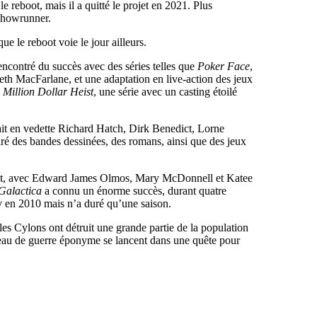
 reboot, mais il a quitté le projet en 2021. Plus
 showrunner.
ue le reboot voie le jour ailleurs.
encontré du succès avec des séries telles que
Poker Face
,
th MacFarlane, et une adaptation en live-action des jeux
 Million Dollar Heist
, une série avec un casting étoilé
tait en vedette Richard Hatch, Dirk Benedict, Lorne
piré des bandes dessinées, des romans, ainsi que des jeux
rojet, avec Edward James Olmos, Mary McDonnell et Katee
 Galactica
a connu un énorme succès, durant quatre
fy en 2010 mais n’a duré qu’une saison.
les Cylons ont détruit une grande partie de la population
isseau de guerre éponyme se lancent dans une quête pour