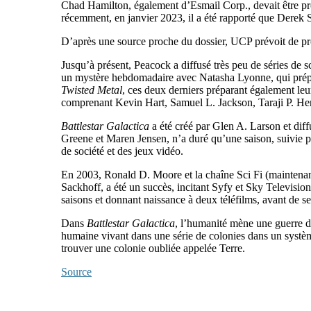
Chad Hamilton, également d’Esmail Corp., devait être produ
récemment, en janvier 2023, il a été rapporté que Derek S
D’après une source proche du dossier, UCP prévoit de propos
Jusqu’à présent, Peacock a diffusé très peu de séries de
un mystère hebdomadaire avec Natasha Lyonne, qui prépar
Twisted Metal
, ces deux derniers préparant également leu
comprenant Kevin Hart, Samuel L. Jackson, Taraji P. H
Battlestar Galactica
a été créé par Glen A. Larson et dif
Greene et Maren Jensen, n’a duré qu’une saison, suivie pa
de société et des jeux vidéo.
En 2003, Ronald D. Moore et la chaîne Sci Fi (maintenan
Sackhoff, a été un succès, incitant Syfy et Sky Televis
saisons et donnant naissance à deux téléfilms, avant de s
Dans
Battlestar Galactica
, l’humanité mène une guerre dé
humaine vivant dans une série de colonies dans un système
trouver une colonie oubliée appelée Terre.
Source