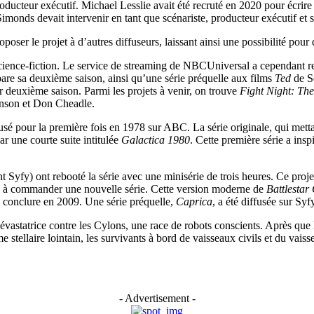
cteur exécutif. Michael Lesslie avait été recruté en 2020 pour écrire le
imonds devait intervenir en tant que scénariste, producteur exécutif et
er le projet à d’autres diffuseurs, laissant ainsi une possibilité pour q
 science-fiction. Le service de streaming de NBCUniversal a cependant r
e sa deuxième saison, ainsi qu’une série préquelle aux films
Ted
de Se
r deuxième saison. Parmi les projets à venir, on trouve
Fight Night: The
enson et Don Cheadle.
fusé pour la première fois en 1978 sur ABC. La série originale, qui met
r une courte suite intitulée
Galactica 1980
. Cette première série a ins
t Syfy) ont rebooté la série avec une minisérie de trois heures. Ce p
ion à commander une nouvelle série. Cette version moderne de
Battlestar
e conclure en 2009. Une série préquelle,
Caprica
, a été diffusée sur Sy
vastatrice contre les Cylons, une race de robots conscients. Après que 
 stellaire lointain, les survivants à bord de vaisseaux civils et du va
- Advertisement -