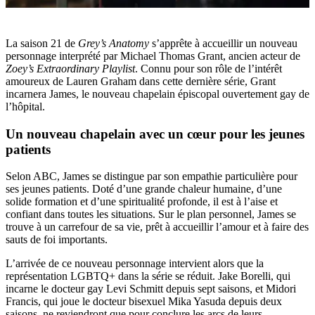
La saison 21 de
Grey’s Anatomy
s’apprête à accueillir un nouveau
personnage interprété par Michael Thomas Grant, ancien acteur de
Zoey’s Extraordinary Playlist
. Connu pour son rôle de l’intérêt
amoureux de Lauren Graham dans cette dernière série, Grant
incarnera James, le nouveau chapelain épiscopal ouvertement gay de
l’hôpital.
Un nouveau chapelain avec un cœur pour les jeunes
patients
Selon ABC, James se distingue par son empathie particulière pour
ses jeunes patients. Doté d’une grande chaleur humaine, d’une
solide formation et d’une spiritualité profonde, il est à l’aise et
confiant dans toutes les situations. Sur le plan personnel, James se
trouve à un carrefour de sa vie, prêt à accueillir l’amour et à faire des
sauts de foi importants.
L’arrivée de ce nouveau personnage intervient alors que la
représentation LGBTQ+ dans la série se réduit. Jake Borelli, qui
incarne le docteur gay Levi Schmitt depuis sept saisons, et Midori
Francis, qui joue le docteur bisexuel Mika Yasuda depuis deux
saisons, ne reviendront que pour conclure les arcs de leurs