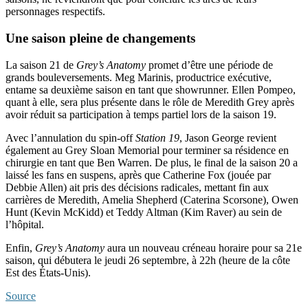
personnages respectifs.
Une saison pleine de changements
La saison 21 de
Grey’s Anatomy
promet d’être une période de
grands bouleversements. Meg Marinis, productrice exécutive,
entame sa deuxième saison en tant que showrunner. Ellen Pompeo,
quant à elle, sera plus présente dans le rôle de Meredith Grey après
avoir réduit sa participation à temps partiel lors de la saison 19.
Avec l’annulation du spin-off
Station 19
, Jason George revient
également au Grey Sloan Memorial pour terminer sa résidence en
chirurgie en tant que Ben Warren. De plus, le final de la saison 20 a
laissé les fans en suspens, après que Catherine Fox (jouée par
Debbie Allen) ait pris des décisions radicales, mettant fin aux
carrières de Meredith, Amelia Shepherd (Caterina Scorsone), Owen
Hunt (Kevin McKidd) et Teddy Altman (Kim Raver) au sein de
l’hôpital.
Enfin,
Grey’s Anatomy
aura un nouveau créneau horaire pour sa 21e
saison, qui débutera le jeudi 26 septembre, à 22h (heure de la côte
Est des États-Unis).
Source