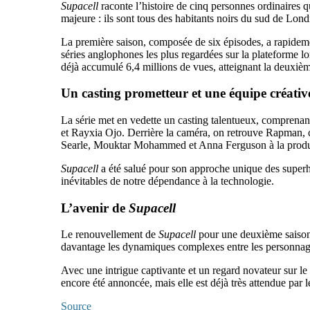
Supacell
raconte l’histoire de cinq personnes ordinaires 
majeure : ils sont tous des habitants noirs du sud de Lon
La première saison, composée de six épisodes, a rapidement
séries anglophones les plus regardées sur la plateforme lo
déjà accumulé 6,4 millions de vues, atteignant la deuxiè
Un casting prometteur et une équipe créati
La série met en vedette un casting talentueux, compren
et Rayxia Ojo. Derrière la caméra, on retrouve Rapman, cré
Searle, Mouktar Mohammed et Anna Ferguson à la produ
Supacell
a été salué pour son approche unique des superhér
inévitables de notre dépendance à la technologie.
L’avenir de
Supacell
Le renouvellement de
Supacell
pour une deuxième saison n
davantage les dynamiques complexes entre les personnages
Avec une intrigue captivante et un regard novateur sur l
encore été annoncée, mais elle est déjà très attendue par 
Source