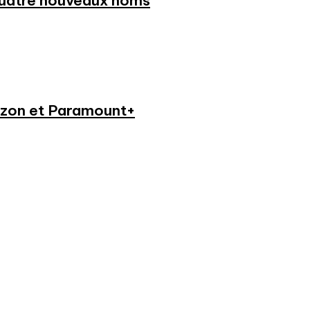
 quatre nouveaux noms
azon et Paramount+