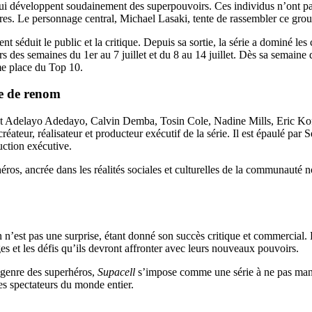
qui développent soudainement des superpouvoirs. Ces individus n’ont pa
dres. Le personnage central, Michael Lasaki, tente de rassembler ce gro
 séduit le public et la critique. Depuis sa sortie, la série a dominé les
rs des semaines du 1er au 7 juillet et du 8 au 14 juillet. Dès sa semaine
me place du Top 10.
ve de renom
ant Adelayo Adedayo, Calvin Demba, Tosin Cole, Nadine Mills, Eric K
ateur, réalisateur et producteur exécutif de la série. Il est épaulé par S
ction exécutive.
os, ancrée dans les réalités sociales et culturelles de la communauté no
’est pas une surprise, étant donné son succès critique et commercial. L
 et les défis qu’ils devront affronter avec leurs nouveaux pouvoirs.
e genre des superhéros,
Supacell
s’impose comme une série à ne pas manqu
les spectateurs du monde entier.