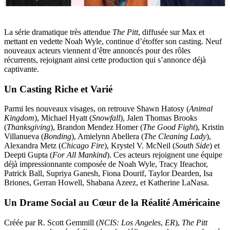
La série dramatique très attendue
The Pitt
, diffusée sur Max et
mettant en vedette Noah Wyle, continue d’étoffer son casting. Neuf
nouveaux acteurs viennent d’être annoncés pour des rôles
récurrents, rejoignant ainsi cette production qui s’annonce déjà
captivante.
Un Casting Riche et Varié
Parmi les nouveaux visages, on retrouve Shawn Hatosy (
Animal
Kingdom
), Michael Hyatt (
Snowfall
), Jalen Thomas Brooks
(
Thanksgiving
), Brandon Mendez Homer (
The Good Fight
), Kristin
Villanueva (
Bonding
), Amielynn Abellera (
The Cleaning Lady
),
Alexandra Metz (
Chicago Fire
), Krystel V. McNeil (
South Side
) et
Deepti Gupta (
For All Mankind
). Ces acteurs rejoignent une équipe
déjà impressionnante composée de Noah Wyle, Tracy Ifeachor,
Patrick Ball, Supriya Ganesh, Fiona Dourif, Taylor Dearden, Isa
Briones, Gerran Howell, Shabana Azeez, et Katherine LaNasa.
Un Drame Social au Cœur de la Réalité Américaine
Créée par R. Scott Gemmill (
NCIS: Los Angeles
,
ER
),
The Pitt