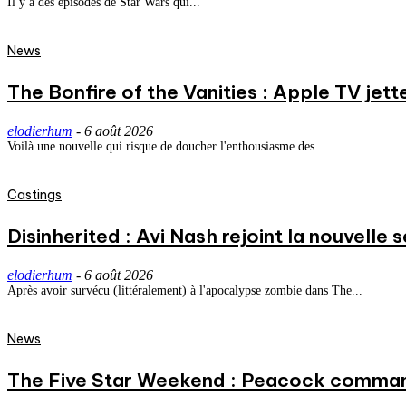
Il y a des épisodes de Star Wars qui...
News
The Bonfire of the Vanities : Apple TV jett
elodierhum
-
6 août 2026
Voilà une nouvelle qui risque de doucher l'enthousiasme des...
Castings
Disinherited : Avi Nash rejoint la nouvelle 
elodierhum
-
6 août 2026
Après avoir survécu (littéralement) à l'apocalypse zombie dans The...
News
The Five Star Weekend : Peacock commande