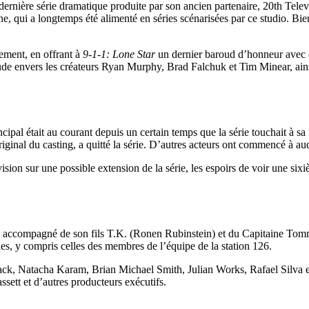
a dernière série dramatique produite par son ancien partenaire, 20th Telev
ne, qui a longtemps été alimenté en séries scénarisées par ce studio. Bi
nement, en offrant à
9-1-1: Lone Star
un dernier baroud d’honneur avec d
ude envers les créateurs Ryan Murphy, Brad Falchuk et Tim Minear, ain
cipal était au courant depuis un certain temps que la série touchait à sa 
ginal du casting, a quitté la série. D’autres acteurs ont commencé à au
ision sur une possible extension de la série, les espoirs de voir une sixi
 accompagné de son fils T.K. (Ronen Rubinstein) et du Capitaine Tomm
ies, y compris celles des membres de l’équipe de la station 126.
ack, Natacha Karam, Brian Michael Smith, Julian Works, Rafael Silva e
tt et d’autres producteurs exécutifs.