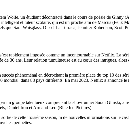
tera Wolfe, un étudiant décontracté dans le cours de poésie de Ginny (A
ntelligent et tuteur scolaire, qui est un proche ami de Marcus (Felix M
, tels que Sara Waisglass, Diesel La Torraca, Jennifer Robertson, Scott
s’est rapidement imposée comme un incontournable sur Netflix. La série
e de 30 ans. Leur relation tumultueuse est au cœur des intrigues, alors 
 succès phénoménal en décrochant la première place du top 10 des série
0 mondial, dans 88 pays différents. En mai 2023, Netflix a annoncé le 
par un groupe talentueux comprenant la showrunner Sarah Glinski, ainsi
s, Daniel Iron et Armand Leo (Blue Ice Pictures).
sortie de cette troisième saison, ni de nouvelles informations sur le ca
velles péripéties.