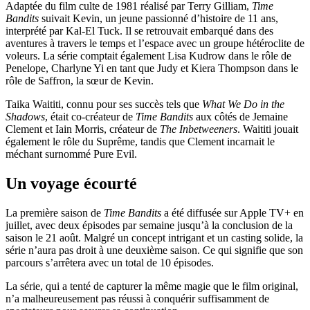
Adaptée du film culte de 1981 réalisé par Terry Gilliam,
Time
Bandits
suivait Kevin, un jeune passionné d’histoire de 11 ans,
interprété par Kal-El Tuck. Il se retrouvait embarqué dans des
aventures à travers le temps et l’espace avec un groupe hétéroclite de
voleurs. La série comptait également Lisa Kudrow dans le rôle de
Penelope, Charlyne Yi en tant que Judy et Kiera Thompson dans le
rôle de Saffron, la sœur de Kevin.
Taika Waititi, connu pour ses succès tels que
What We Do in the
Shadows
, était co-créateur de
Time Bandits
aux côtés de Jemaine
Clement et Iain Morris, créateur de
The Inbetweeners
. Waititi jouait
également le rôle du Suprême, tandis que Clement incarnait le
méchant surnommé Pure Evil.
Un voyage écourté
La première saison de
Time Bandits
a été diffusée sur Apple TV+ en
juillet, avec deux épisodes par semaine jusqu’à la conclusion de la
saison le 21 août. Malgré un concept intrigant et un casting solide, la
série n’aura pas droit à une deuxième saison. Ce qui signifie que son
parcours s’arrêtera avec un total de 10 épisodes.
La série, qui a tenté de capturer la même magie que le film original,
n’a malheureusement pas réussi à conquérir suffisamment de