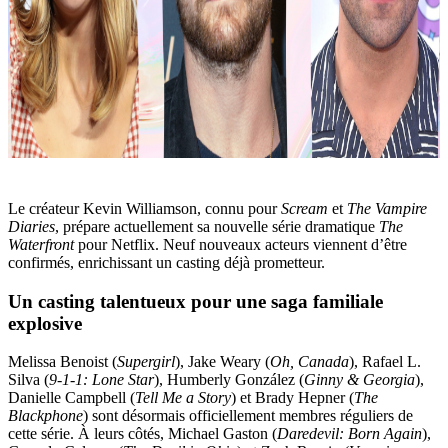
Le créateur Kevin Williamson, connu pour
Scream
et
The Vampire
Diaries
, prépare actuellement sa nouvelle série dramatique
The
Waterfront
pour Netflix. Neuf nouveaux acteurs viennent d’être
confirmés, enrichissant un casting déjà prometteur.
Un casting talentueux pour une saga familiale
explosive
Melissa Benoist (
Supergirl
), Jake Weary (
Oh, Canada
), Rafael L.
Silva (
9-1-1: Lone Star
), Humberly González (
Ginny & Georgia
),
Danielle Campbell (
Tell Me a Story
) et Brady Hepner (
The
Blackphone
) sont désormais officiellement membres réguliers de
cette série. À leurs côtés, Michael Gaston (
Daredevil: Born Again
),