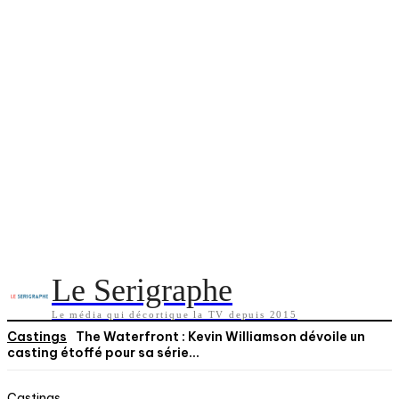
Le Serigraphe
Le média qui décortique la TV depuis 2015
Castings
The Waterfront : Kevin Williamson dévoile un
casting étoffé pour sa série...
Castings