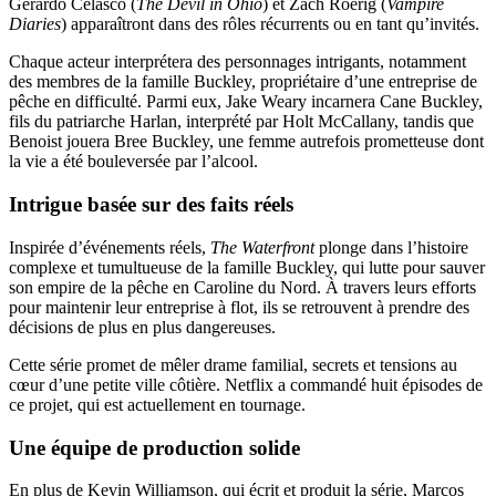
Gerardo Celasco (
The Devil in Ohio
) et Zach Roerig (
Vampire
Diaries
) apparaîtront dans des rôles récurrents ou en tant qu’invités.
Chaque acteur interprétera des personnages intrigants, notamment
des membres de la famille Buckley, propriétaire d’une entreprise de
pêche en difficulté. Parmi eux, Jake Weary incarnera Cane Buckley,
fils du patriarche Harlan, interprété par Holt McCallany, tandis que
Benoist jouera Bree Buckley, une femme autrefois prometteuse dont
la vie a été bouleversée par l’alcool.
Intrigue basée sur des faits réels
Inspirée d’événements réels,
The Waterfront
plonge dans l’histoire
complexe et tumultueuse de la famille Buckley, qui lutte pour sauver
son empire de la pêche en Caroline du Nord. À travers leurs efforts
pour maintenir leur entreprise à flot, ils se retrouvent à prendre des
décisions de plus en plus dangereuses.
Cette série promet de mêler drame familial, secrets et tensions au
cœur d’une petite ville côtière. Netflix a commandé huit épisodes de
ce projet, qui est actuellement en tournage.
Une équipe de production solide
En plus de Kevin Williamson, qui écrit et produit la série, Marcos