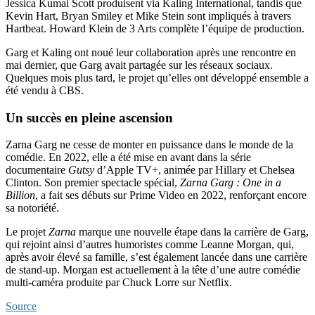
Jessica Kumai Scott produisent via Kaling International, tandis que
Kevin Hart, Bryan Smiley et Mike Stein sont impliqués à travers
Hartbeat. Howard Klein de 3 Arts complète l’équipe de production.
Garg et Kaling ont noué leur collaboration après une rencontre en
mai dernier, que Garg avait partagée sur les réseaux sociaux.
Quelques mois plus tard, le projet qu’elles ont développé ensemble a
été vendu à CBS.
Un succès en pleine ascension
Zarna Garg ne cesse de monter en puissance dans le monde de la
comédie. En 2022, elle a été mise en avant dans la série
documentaire
Gutsy
d’Apple TV+, animée par Hillary et Chelsea
Clinton. Son premier spectacle spécial,
Zarna Garg : One in a
Billion
, a fait ses débuts sur Prime Video en 2022, renforçant encore
sa notoriété.
Le projet
Zarna
marque une nouvelle étape dans la carrière de Garg,
qui rejoint ainsi d’autres humoristes comme Leanne Morgan, qui,
après avoir élevé sa famille, s’est également lancée dans une carrière
de stand-up. Morgan est actuellement à la tête d’une autre comédie
multi-caméra produite par Chuck Lorre sur Netflix.
Source