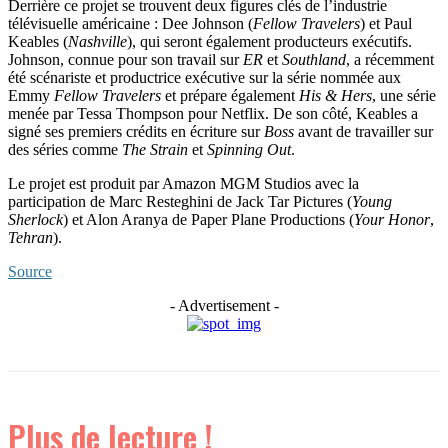
Derrière ce projet se trouvent deux figures clés de l’industrie
télévisuelle américaine : Dee Johnson (
Fellow Travelers
) et Paul
Keables (
Nashville
), qui seront également producteurs exécutifs.
Johnson, connue pour son travail sur
ER
et
Southland
, a récemment
été scénariste et productrice exécutive sur la série nommée aux
Emmy
Fellow Travelers
et prépare également
His & Hers
, une série
menée par Tessa Thompson pour Netflix. De son côté, Keables a
signé ses premiers crédits en écriture sur
Boss
avant de travailler sur
des séries comme
The Strain
et
Spinning Out
.
Le projet est produit par Amazon MGM Studios avec la
participation de Marc Resteghini de Jack Tar Pictures (
Young
Sherlock
) et Alon Aranya de Paper Plane Productions (
Your Honor
,
Tehran
).
Source
- Advertisement -
Plus de lecture !