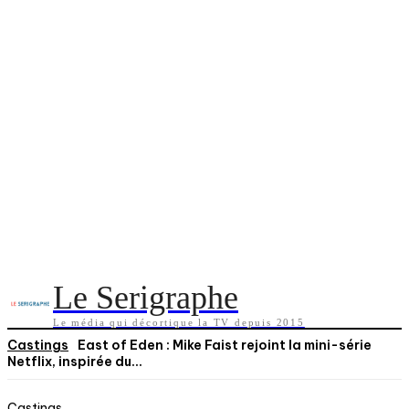
Le Serigraphe
Le média qui décortique la TV depuis 2015
Castings
East of Eden : Mike Faist rejoint la mini-série
Netflix, inspirée du...
Castings