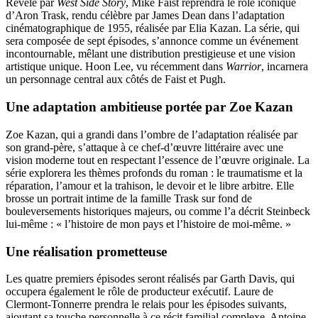
Révélé par
West Side Story
, Mike Faist reprendra le rôle iconique
d’Aron Trask, rendu célèbre par James Dean dans l’adaptation
cinématographique de 1955, réalisée par Elia Kazan. La série, qui
sera composée de sept épisodes, s’annonce comme un événement
incontournable, mêlant une distribution prestigieuse et une vision
artistique unique. Hoon Lee, vu récemment dans
Warrior
, incarnera
un personnage central aux côtés de Faist et Pugh.
Une adaptation ambitieuse portée par Zoe Kazan
Zoe Kazan, qui a grandi dans l’ombre de l’adaptation réalisée par
son grand-père, s’attaque à ce chef-d’œuvre littéraire avec une
vision moderne tout en respectant l’essence de l’œuvre originale. La
série explorera les thèmes profonds du roman : le traumatisme et la
réparation, l’amour et la trahison, le devoir et le libre arbitre. Elle
brosse un portrait intime de la famille Trask sur fond de
bouleversements historiques majeurs, ou comme l’a décrit Steinbeck
lui-même : « l’histoire de mon pays et l’histoire de moi-même. »
Une réalisation prometteuse
Les quatre premiers épisodes seront réalisés par Garth Davis, qui
occupera également le rôle de producteur exécutif. Laure de
Clermont-Tonnerre prendra le relais pour les épisodes suivants,
ajoutant sa touche personnelle à ce récit familial complexe. Antoine