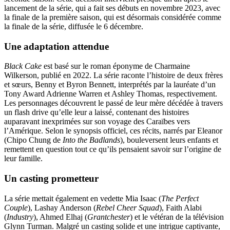
lancement de la série, qui a fait ses débuts en novembre 2023, avec
la finale de la première saison, qui est désormais considérée comme
la finale de la série, diffusée le 6 décembre.
Une adaptation attendue
Black Cake
est basé sur le roman éponyme de Charmaine
Wilkerson, publié en 2022. La série raconte l’histoire de deux frères
et sœurs, Benny et Byron Bennett, interprétés par la lauréate d’un
Tony Award Adrienne Warren et Ashley Thomas, respectivement.
Les personnages découvrent le passé de leur mère décédée à travers
un flash drive qu’elle leur a laissé, contenant des histoires
auparavant inexprimées sur son voyage des Caraïbes vers
l’Amérique. Selon le synopsis officiel, ces récits, narrés par Eleanor
(Chipo Chung de
Into the Badlands
), bouleversent leurs enfants et
remettent en question tout ce qu’ils pensaient savoir sur l’origine de
leur famille.
Un casting prometteur
La série mettait également en vedette Mia Isaac (
The Perfect
Couple
), Lashay Anderson (
Rebel Cheer Squad
), Faith Alabi
(
Industry
), Ahmed Elhaj (
Grantchester
) et le vétéran de la télévision
Glynn Turman. Malgré un casting solide et une intrigue captivante,