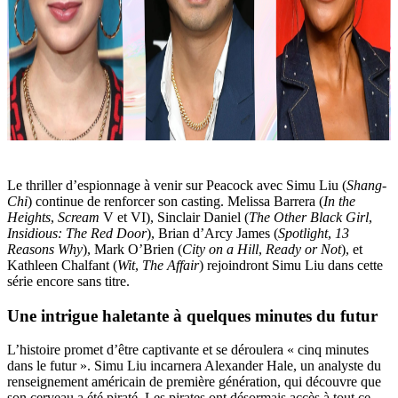
Le thriller d’espionnage à venir sur Peacock avec Simu Liu (
Shang-
Chi
) continue de renforcer son casting. Melissa Barrera (
In the
Heights
,
Scream
V et VI), Sinclair Daniel (
The Other Black Girl
,
Insidious: The Red Door
), Brian d’Arcy James (
Spotlight
,
13
Reasons Why
), Mark O’Brien (
City on a Hill
,
Ready or Not
), et
Kathleen Chalfant (
Wit
,
The Affair
) rejoindront Simu Liu dans cette
série encore sans titre.
Une intrigue haletante à quelques minutes du futur
L’histoire promet d’être captivante et se déroulera « cinq minutes
dans le futur ». Simu Liu incarnera Alexander Hale, un analyste du
renseignement américain de première génération, qui découvre que
son cerveau a été piraté. Les pirates ont désormais accès à tout ce