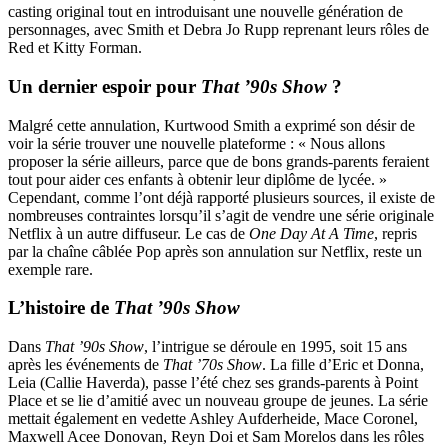
casting original tout en introduisant une nouvelle génération de
personnages, avec Smith et Debra Jo Rupp reprenant leurs rôles de
Red et Kitty Forman.
Un dernier espoir pour
That ’90s Show
?
Malgré cette annulation, Kurtwood Smith a exprimé son désir de
voir la série trouver une nouvelle plateforme : « Nous allons
proposer la série ailleurs, parce que de bons grands-parents feraient
tout pour aider ces enfants à obtenir leur diplôme de lycée. »
Cependant, comme l’ont déjà rapporté plusieurs sources, il existe de
nombreuses contraintes lorsqu’il s’agit de vendre une série originale
Netflix à un autre diffuseur. Le cas de
One Day At A Time
, repris
par la chaîne câblée Pop après son annulation sur Netflix, reste un
exemple rare.
L’histoire de
That ’90s Show
Dans
That ’90s Show
, l’intrigue se déroule en 1995, soit 15 ans
après les événements de
That ’70s Show
. La fille d’Eric et Donna,
Leia (Callie Haverda), passe l’été chez ses grands-parents à Point
Place et se lie d’amitié avec un nouveau groupe de jeunes. La série
mettait également en vedette Ashley Aufderheide, Mace Coronel,
Maxwell Acee Donovan, Reyn Doi et Sam Morelos dans les rôles