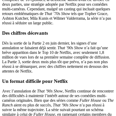
deux parties, une stratégie adoptée par Netflix pour ses comédies
multi-caméras. Cependant, malgré un casting qui incluait quelques
retours emblématiques de
That ’70s Show
tels que Topher Grace,
Ashton Kutcher, Mila Kunis et Wilmer Valderrama, la série n’a pas
réussi à séduire un large public.
Des chiffres décevants
Dès la sortie de la Partie 2 en juin dernier, les signes d’une
annulation se faisaient déjà sentir.
That ’90s Show
n’a fait qu’une
brève apparition dans le Top 10 de Netflix, avec seulement 1,8
million de vues lors de sa première semaine complète de diffusion.
La Partie 3, sortie deux mois plus tôt que prévu, n’a pas non plus
réussi à se démarquer, avec des chiffres nettement en dessous des
attentes de Netflix.
Un format difficile pour Netflix
Avec l’annulation de
That ’90s Show
, Netflix continue de rencontrer
des difficultés à maintenir l’intérêt autour de ses comédies multi-
caméras originales. Bien que des séries comme
Fuller House
ou
The
Ranch
aient eu plus de succès,
That ’90s Show
n’a pas réussi à
suivre la même trajectoire. La série suivait pourtant un schéma
similaire à celui de
Fuller House
, en ramenant certains membres du