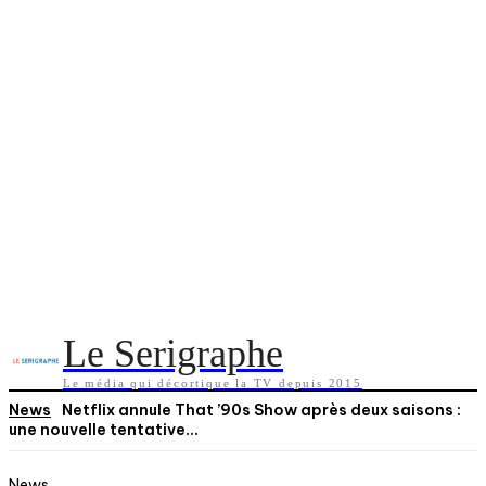
Le Serigraphe
Le média qui décortique la TV depuis 2015
News
Netflix annule That ’90s Show après deux saisons :
une nouvelle tentative...
News