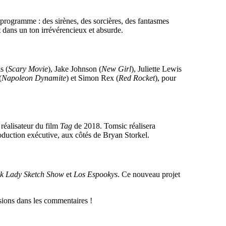
 programme : des sirènes, des sorcières, des fantasmes
ut dans un ton irrévérencieux et absurde.
s (
Scary Movie
), Jake Johnson (
New Girl
), Juliette Lewis
(
Napoleon Dynamite
) et Simon Rex (
Red Rocket
), pour
réalisateur du film
Tag
de 2018. Tomsic réalisera
duction exécutive, aux côtés de Bryan Storkel.
k Lady Sketch Show
et
Los Espookys
. Ce nouveau projet
sions dans les commentaires !