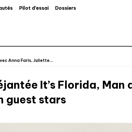
autés
Pilot d’essai
Dossiers
ec Anna Faris, Juliette...
antée It’s Florida, Man a
n guest stars