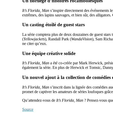
Un florilège d’histoires rocambolesques
It’s Florida, Man
s’inspire directement des événements les
extrêmes, des lapins sauvages, et bien sûr, des alligators.
Un casting étoilé de guest stars
La série comptera plus de deux douzaines de guest stars to
(
Yellowjackets
), Randall Park (
WandaVision
), Sam Richa
ne citer qu’eux.
Une équipe créative solide
It’s Florida, Man
a été co-créée par Mark Herwick, préside
également la série. En plus de Herwick et Tomsic, Dann
Un nouvel ajout à la collection de comédie
It’s Florida, Man
s’inscrit dans la lignée des comédies 
promet de captiver les amateurs de séries loufoques grâc
Qu’attendez-vous de
It’s Florida, Man
? Pensez-vous que 
Source