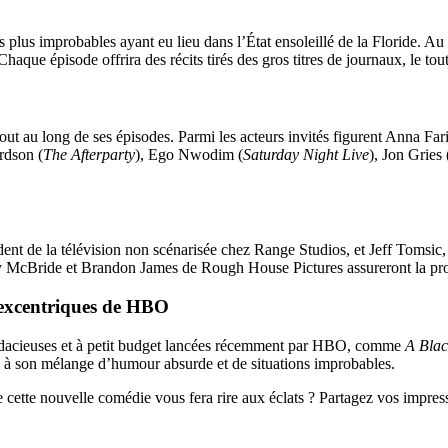
 plus improbables ayant eu lieu dans l’État ensoleillé de la Floride. Au
 Chaque épisode offrira des récits tirés des gros titres de journaux, le to
ut au long de ses épisodes. Parmi les acteurs invités figurent Anna Fari
rdson (
The Afterparty
), Ego Nwodim (
Saturday Night Live
), Jon Gries 
nt de la télévision non scénarisée chez Range Studios, et Jeff Tomsic, 
y McBride et Brandon James de Rough House Pictures assureront la pro
s excentriques de HBO
audacieuses et à petit budget lancées récemment par HBO, comme
A Blac
e à son mélange d’humour absurde et de situations improbables.
cette nouvelle comédie vous fera rire aux éclats ? Partagez vos impres