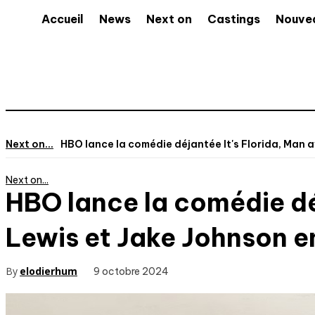
Accueil
News
Next on
Castings
Nouve
Next on...
HBO lance la comédie déjantée It's Florida, Man av
Next on...
HBO lance la comédie déj
Lewis et Jake Johnson e
By
elodierhum
9 octobre 2024