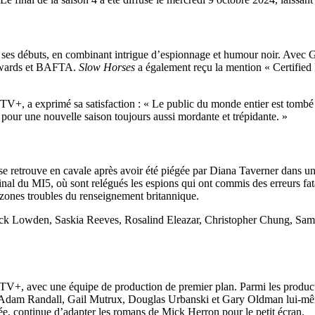
s ses débuts, en combinant intrigue d’espionnage et humour noir. Avec Ga
Awards et BAFTA.
Slow Horses
a également reçu la mention « Certified
 TV+, a exprimé sa satisfaction : « Le public du monde entier est tomb
 pour une nouvelle saison toujours aussi mordante et trépidante. »
se retrouve en cavale après avoir été piégée par Diana Taverner dans un
l du MI5, où sont relégués les espions qui ont commis des erreurs fatal
 zones troubles du renseignement britannique.
, Jack Lowden, Saskia Reeves, Rosalind Eleazar, Christopher Chung, S
TV+, avec une équipe de production de premier plan. Parmi les produc
, Adam Randall, Gail Mutrux, Douglas Urbanski et Gary Oldman lui-mêm
e, continue d’adapter les romans de Mick Herron pour le petit écran.