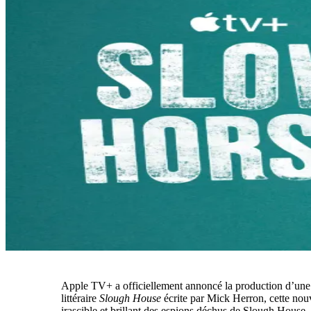
Apple TV+ a officiellement annoncé la production d’une 
littéraire
Slough House
écrite par Mick Herron, cette nou
irascible et brillant des espions déchus de Slough House. L