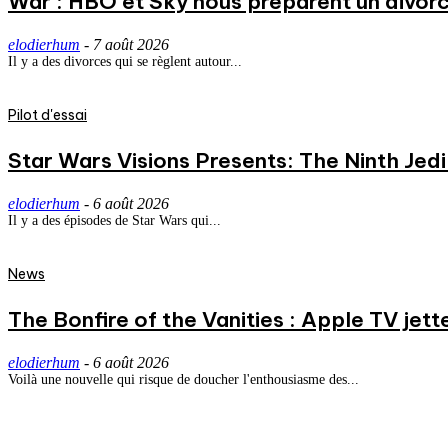
War : HBO et Sky nous préparent un divorce
elodierhum
-
7 août 2026
Il y a des divorces qui se règlent autour...
Pilot d'essai
Star Wars Visions Presents: The Ninth Jedi 
elodierhum
-
6 août 2026
Il y a des épisodes de Star Wars qui...
News
The Bonfire of the Vanities : Apple TV jett
elodierhum
-
6 août 2026
Voilà une nouvelle qui risque de doucher l'enthousiasme des...