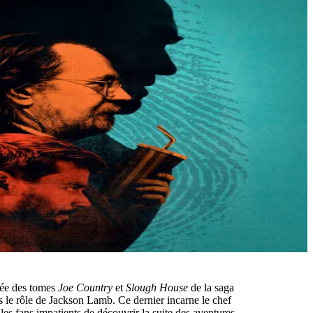
rée des tomes
Joe Country
et
Slough House
de la saga
 le rôle de Jackson Lamb. Ce dernier incarne le chef
les fans impatients de découvrir la suite des aventures.