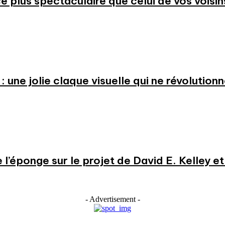
 plus spectaculaire que celui de vos voisin
: une jolie claque visuelle qui ne révolution
e l’éponge sur le projet de David E. Kelley 
- Advertisement -