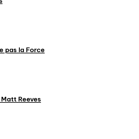
s
ne pas la Force
et Matt Reeves