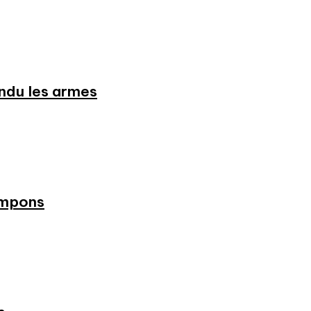
endu les armes
ampons