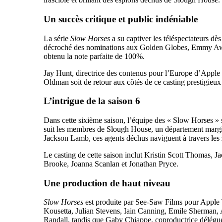
Un succès critique et public indéniable
La série
Slow Horses
a su captiver les téléspectateurs dè
décroché des nominations aux Golden Globes, Emmy 
obtenu la note parfaite de 100%.
Jay Hunt, directrice des contenus pour l’Europe d’Apple
Oldman soit de retour aux côtés de ce casting prestigieux
L’intrigue de la saison 6
Dans cette sixième saison, l’équipe des « Slow Horses » 
suit les membres de Slough House, un département margina
Jackson Lamb, ces agents déchus naviguent à travers les
Le casting de cette saison inclut Kristin Scott Thomas
Brooke, Joanna Scanlan et Jonathan Pryce.
Une production de haut niveau
Slow Horses
est produite par See-Saw Films pour Apple 
Kousetta, Julian Stevens, Iain Canning, Emile Sherman
Randall, tandis que Gaby Chiappe, coproductrice délégué