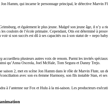
c Jon Hamm, qui incarne le personnage principal, le détective Marvin Flu
Grimsburg, et également le plus jeune. Malgré son jeune âge, il n’y a rie
ns les couloirs de l’école primaire. Cependant, Otis est déterminé à pro
 à voir si son succès est dû à ses capacités ou à son statut de « nepo bab
rg
accueillera plusieurs autres voix de renom. Parmi les invités spéciaux
, ainsi qu’Anna Osceola, Joel McHale, Tom Segura et Danny Trejo.
une saison 2, met en scène Jon Hamm dans le rôle de Marvin Flute, un dét
 réconciliation avec son ex-femme Harmony, son fils instable Stan, et ses
dra à l’antenne sur Fox et Hulu à la mi-saison. Les producteurs exécu
’animation