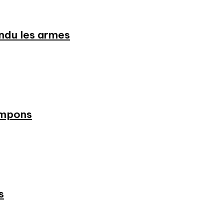
endu les armes
ampons
s