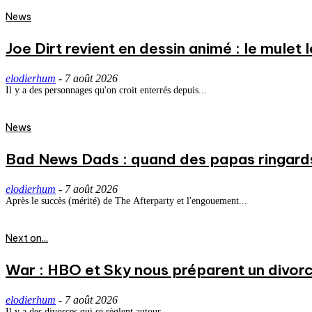
News
Joe Dirt revient en dessin animé : le mulet
elodierhum
-
7 août 2026
Il y a des personnages qu'on croit enterrés depuis...
News
Bad News Dads : quand des papas ringard
elodierhum
-
7 août 2026
Après le succès (mérité) de The Afterparty et l'engouement...
Next on...
War : HBO et Sky nous préparent un divorce
elodierhum
-
7 août 2026
Il y a des divorces qui se règlent autour...