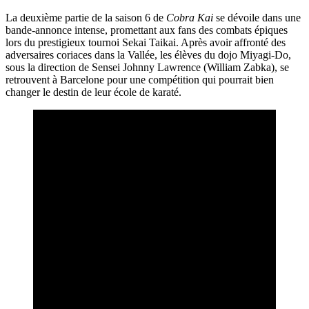
La deuxième partie de la saison 6 de
Cobra Kai
se dévoile dans une
bande-annonce intense, promettant aux fans des combats épiques
lors du prestigieux tournoi Sekai Taikai. Après avoir affronté des
adversaires coriaces dans la Vallée, les élèves du dojo Miyagi-Do,
sous la direction de Sensei Johnny Lawrence (William Zabka), se
retrouvent à Barcelone pour une compétition qui pourrait bien
changer le destin de leur école de karaté.