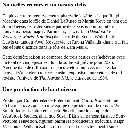
Nouvelles recrues et nouveaux défis
En plus de retrouver les acteurs phares de la série, tels que Ralph
Macchio dans le rôle de Daniel LaRusso et Martin Kove en tant que
John Kreese, cette deuxième partie de la saison 6 introduit de
nouveaux personnages. Parmi eux, Lewis Tan (
Deadpool v.
Wolverine
,
Mortal Kombat
) dans le rôle de Sensei Wolf, Patrick
Luwis en tant qu’Awel Kovacevic, et Rayna Vallandingham, qui fait
ses débuts d’actrice dans le rôle de Zara Malik.
Cette dernière saison se compose de trois parties et s’achèvera avec
un total de cinq épisodes, dont la sortie est prévue pour 2025.
Aucune date de diffusion n’a encore été annoncée, mais les fans
peuvent s’attendre à une conclusion explosive pour cette série qui
revisite l’univers de
The Karate Kid
, le classique de 1984.
Une production de haut niveau
Produit par Counterbalance Entertainment,
Cobra Kai
continue
d’être un succès grâce à une équipe de production de renom. Will
Smith, James Lassiter et Caleeb Pinkett, pour le compte de
Westbrook Studios, ainsi que Susan Ekins en partenariat avec Sony
Pictures Television, figurent parmi les producteurs exécutifs. Ralph
Macchio et William Zabka, qui incarnent respectivement Daniel