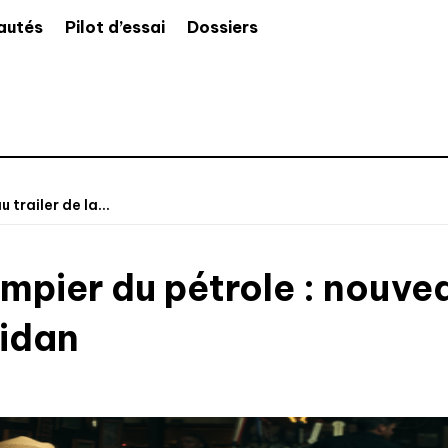
autés
Pilot d’essai
Dossiers
trailer de la...
pier du pétrole : nouveau
idan