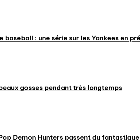
 le baseball : une série sur les Yankees en 
beaux gosses pendant très longtemps
KPop Demon Hunters passent du fantastique m