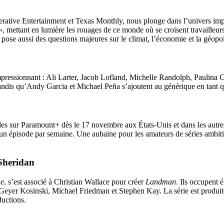
rative Entertainment et Texas Monthly, nous plonge dans l’univers impito
 mettant en lumière les rouages de ce monde où se croisent travailleurs d
s, pose aussi des questions majeures sur le climat, l’économie et la géopo
mpressionnant : Ali Larter, Jacob Lofland, Michelle Randolph, Paulina
ndis qu’Andy Garcia et Michael Peña s’ajoutent au générique en tant q
es sur Paramount+ dès le 17 novembre aux États-Unis et dans les autres
’un épisode par semaine. Une aubaine pour les amateurs de séries ambitie
 Sheridan
ne
, s’est associé à Christian Wallace pour créer
Landman
. Ils occupent 
Geyer Kosinski, Michael Friedman et Stephen Kay. La série est produit
uctions.