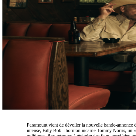
Paramount vient de dévoiler la nouvelle bande-annonce 
intense, Billy Bob Thornton incarne Tommy Norris, un « f
politiques, il se retrouve à éteindre des feux, aussi bien 