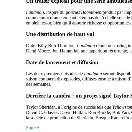
Un trailer explosif pour une série ambitieuse
Landman
, inspiré du podcast
Boomtown
produit par Impe
comme un « drame en haut et en bas de l’échelle sociale »,
en plein essor, bien qu’il apporte richesse et opportunité
Une distribution de haut vol
Outre Billy Bob Thornton,
Landman
réunit un casting i
Demi Moore. Jon Hamm fait une apparition récurrente, ta
Date de lancement et diffusion
Les deux premiers épisodes de
Landman
seront disponibl
saison comptera dix épisodes, diffusés ensuite à raison d
des semaines.
Derrière la caméra : un projet signé Taylor
Taylor Sheridan, à l’origine de succès tels que
Yellowsto
David C. Glasser, David Hutkin, Ron Burkle, Bob Yari, 
la société de production de Sheridan, Bosque Ranch Prod
Source