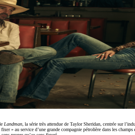
de
Landman
, la série très attendue de Taylor Sheridan, centrée sur l’ind
ixer » au service d’une grande compagnie pétrolière dans les champs d
au sens propre qu’au sens figuré.