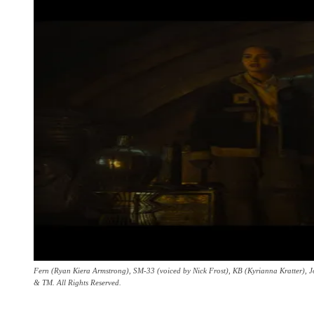
Fern (Ryan Kiera Armstrong), SM-33 (voiced by Nick Frost), KB (Kyrianna Kratter)
& TM. All Rights Reserved.