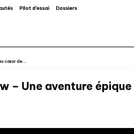
autés
Pilot d’essai
Dossiers
u cœur de...
ew – Une aventure épique