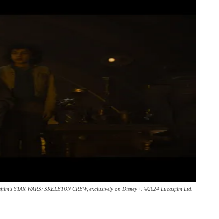
casfilm's STAR WARS: SKELETON CREW, exclusively on Disney+. ©2024 Lucasfilm Ltd.