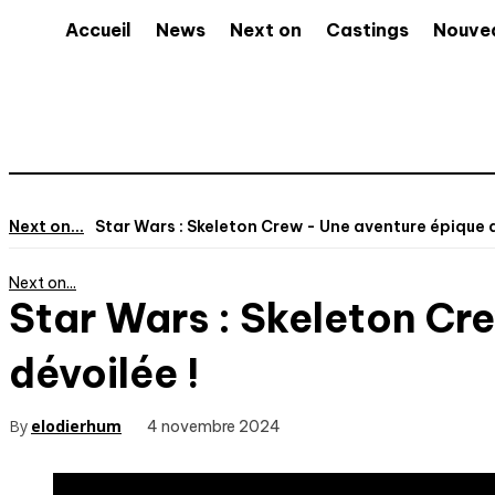
Accueil
News
Next on
Castings
Nouve
Next on...
Star Wars : Skeleton Crew - Une aventure épique a
Next on...
Star Wars : Skeleton Cr
dévoilée !
By
elodierhum
4 novembre 2024