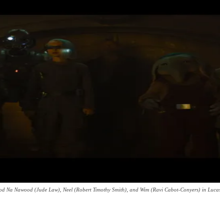
, Jod Na Nawood (Jude Law), Neel (Robert Timothy Smith), and Wim (Ravi Cabot-Conyers) in Lu