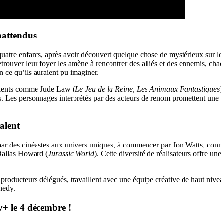
nattendus
quatre enfants, après avoir découvert quelque chose de mystérieux sur le
retrouver leur foyer les amène à rencontrer des alliés et des ennemis, ch
n ce qu’ils auraient pu imaginer.
talents comme Jude Law (
Le Jeu de la Reine
,
Les Animaux Fantastiques
es. Les personnages interprétés par des acteurs de renom promettent une p
alent
par des cinéastes aux univers uniques, à commencer par Jon Watts, conn
Dallas Howard (
Jurassic World
). Cette diversité de réalisateurs offre un
producteurs délégués, travaillent avec une équipe créative de haut niv
nedy.
y+ le 4 décembre !