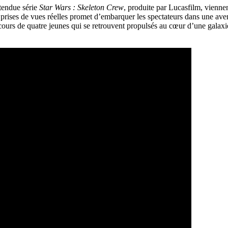
ttendue série
Star Wars : Skeleton Crew
, produite par Lucasfilm, viennen
prises de vues réelles promet d’embarquer les spectateurs dans une ave
parcours de quatre jeunes qui se retrouvent propulsés au cœur d’une gala