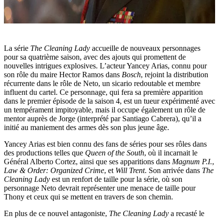
La série
The Cleaning Lady
accueille de nouveaux personnages
pour sa quatrième saison, avec des ajouts qui promettent de
nouvelles intrigues explosives. L’acteur Yancey Arias, connu pour
son rôle du maire Hector Ramos dans
Bosch
, rejoint la distribution
récurrente dans le rôle de Neto, un sicario redoutable et membre
influent du cartel. Ce personnage, qui fera sa première apparition
dans le premier épisode de la saison 4, est un tueur expérimenté avec
un tempérament impitoyable, mais il occupe également un rôle de
mentor auprès de Jorge (interprété par Santiago Cabrera), qu’il a
initié au maniement des armes dès son plus jeune âge.
Yancey Arias est bien connu des fans de séries pour ses rôles dans
des productions telles que
Queen of the South
, où il incarnait le
Général Alberto Cortez, ainsi que ses apparitions dans
Magnum P.I.
,
Law & Order: Organized Crime
, et
Will Trent
. Son arrivée dans
The
Cleaning Lady
est un renfort de taille pour la série, où son
personnage Neto devrait représenter une menace de taille pour
Thony et ceux qui se mettent en travers de son chemin.
En plus de ce nouvel antagoniste,
The Cleaning Lady
a recasté le