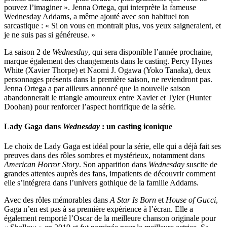
pouvez l’imaginer ». Jenna Ortega, qui interprète la fameuse
Wednesday Addams, a même ajouté avec son habituel ton
sarcastique : « Si on vous en montrait plus, vos yeux saigneraient, et
je ne suis pas si généreuse. »
La saison 2 de
Wednesday
, qui sera disponible l’année prochaine,
marque également des changements dans le casting. Percy Hynes
White (Xavier Thorpe) et Naomi J. Ogawa (Yoko Tanaka), deux
personnages présents dans la première saison, ne reviendront pas.
Jenna Ortega a par ailleurs annoncé que la nouvelle saison
abandonnerait le triangle amoureux entre Xavier et Tyler (Hunter
Doohan) pour renforcer l’aspect horrifique de la série.
Lady Gaga dans
Wednesday
: un casting iconique
Le choix de Lady Gaga est idéal pour la série, elle qui a déjà fait ses
preuves dans des rôles sombres et mystérieux, notamment dans
American Horror Story
. Son apparition dans
Wednesday
suscite de
grandes attentes auprès des fans, impatients de découvrir comment
elle s’intégrera dans l’univers gothique de la famille Addams.
Avec des rôles mémorables dans
A Star Is Born
et
House of Gucci
,
Gaga n’en est pas à sa première expérience à l’écran. Elle a
également remporté l’Oscar de la meilleure chanson originale pour