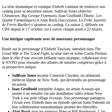
La série dramatique et comique
Elsbeth
continue de renforcer son
casting pour sa deuxième saison. Sullivan Jones (
Interior
Chinatown
,
Big George Foreman
), Ioan Gruffudd (
Titanic
,
Les
Quatre Fantastiques
) et Alan Ruck (
Succession
,
La Folle Journée
de Ferris Bueller
) s’ajoutent au casting. La saison 2, diffusée sur
CBS depuis le 17 octobre, est à suivre chaque jeudi à 22 heures.
Une intrigue captivante avec de nouveaux personnages
Basée sur le personnage d’Elsbeth Tascioni, introduit dans
The
Good Wife
et
The Good Fight
, la série met en scène Carrie Preston
dans le rôle d’une avocate brillante mais atypique, collaborant avec
le NYPD pour résoudre des affaires de meurtre complexes grâce à
sa perspective unique.
Sullivan Jones
incarne Cameron Clayden, un séduisant
médecin légiste de New York, qui deviendra un personnage
récurrent.
Ioan Gruffudd
interprète Angus, un artiste écossais qui
assiste à un meurtre via une installation vidéo reliant New
York à son petit village écossais. Son personnage partagera
l’écran avec Elsbeth dans un épisode spécial Saint-Valentin où
leur collaboration transatlantique promet des étincelles.
Alan Ruck
joue les jumeaux Peter et Bill Henderson. L’un