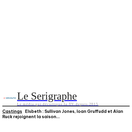
Le Serigraphe
Le média qui décortique la TV depuis 2015
Castings
Elsbeth : Sullivan Jones, Ioan Gruffudd et Alan
Ruck rejoignent la saison...