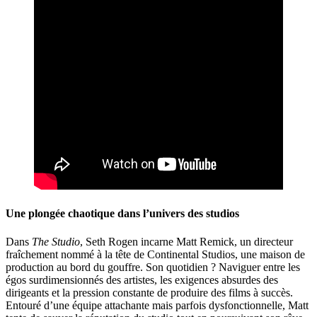
Une plongée chaotique dans l’univers des studios
Dans
The Studio
, Seth Rogen incarne Matt Remick, un directeur
fraîchement nommé à la tête de Continental Studios, une maison de
production au bord du gouffre. Son quotidien ? Naviguer entre les
égos surdimensionnés des artistes, les exigences absurdes des
dirigeants et la pression constante de produire des films à succès.
Entouré d’une équipe attachante mais parfois dysfonctionnelle, Matt