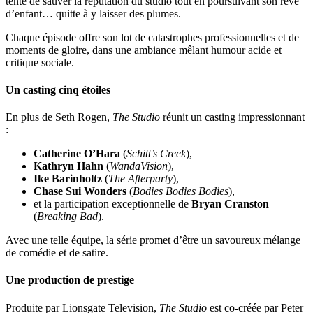
tente de sauver la réputation du studio tout en poursuivant son rêve
d’enfant… quitte à y laisser des plumes.
Chaque épisode offre son lot de catastrophes professionnelles et de
moments de gloire, dans une ambiance mêlant humour acide et
critique sociale.
Un casting cinq étoiles
En plus de Seth Rogen,
The Studio
réunit un casting impressionnant
:
Catherine O’Hara
(
Schitt’s Creek
),
Kathryn Hahn
(
WandaVision
),
Ike Barinholtz
(
The Afterparty
),
Chase Sui Wonders
(
Bodies Bodies Bodies
),
et la participation exceptionnelle de
Bryan Cranston
(
Breaking Bad
).
Avec une telle équipe, la série promet d’être un savoureux mélange
de comédie et de satire.
Une production de prestige
Produite par Lionsgate Television,
The Studio
est co-créée par Peter