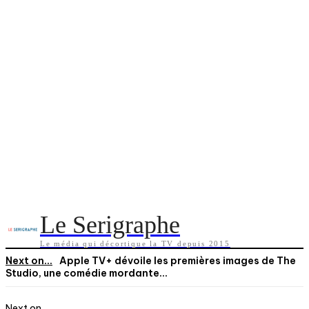
Le Serigraphe
Le média qui décortique la TV depuis 2015
Next on...
Apple TV+ dévoile les premières images de The
Studio, une comédie mordante...
Next on...