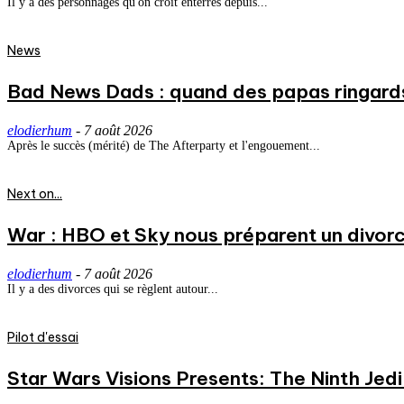
Il y a des personnages qu'on croit enterrés depuis...
News
Bad News Dads : quand des papas ringard
elodierhum
-
7 août 2026
Après le succès (mérité) de The Afterparty et l'engouement...
Next on...
War : HBO et Sky nous préparent un divorce
elodierhum
-
7 août 2026
Il y a des divorces qui se règlent autour...
Pilot d'essai
Star Wars Visions Presents: The Ninth Jedi 