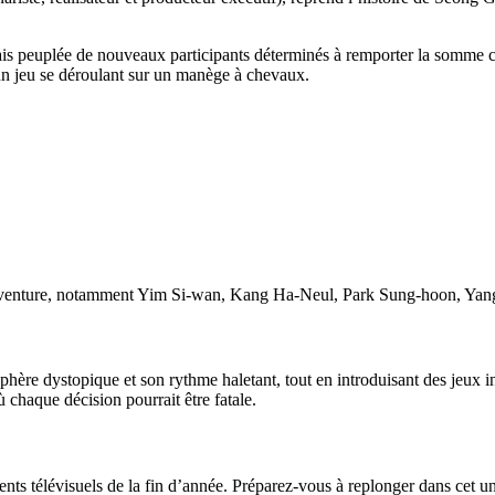
rmais peuplée de nouveaux participants déterminés à remporter la somme 
t un jeu se déroulant sur un manège à chevaux.
venture, notamment Yim Si-wan, Kang Ha-Neul, Park Sung-hoon, Yang 
hère dystopique et son rythme haletant, tout en introduisant des jeux in
 chaque décision pourrait être fatale.
 télévisuels de la fin d’année. Préparez-vous à replonger dans cet univ