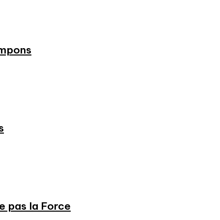
ampons
s
ne pas la Force