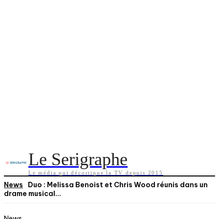
Le Serigraphe
Le média qui décortique la TV depuis 2015
News
Duo : Melissa Benoist et Chris Wood réunis dans un
drame musical...
News