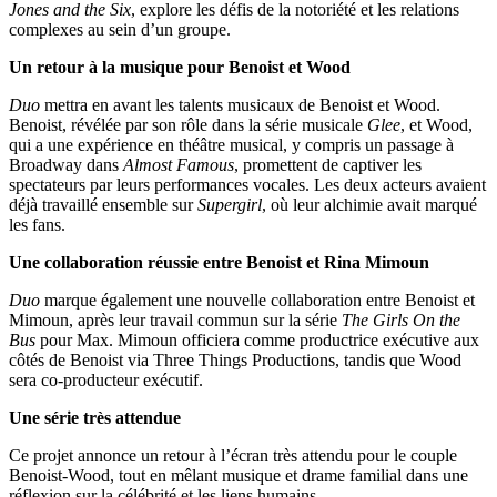
Jones and the Six
, explore les défis de la notoriété et les relations
complexes au sein d’un groupe.
Un retour à la musique pour Benoist et Wood
Duo
mettra en avant les talents musicaux de Benoist et Wood.
Benoist, révélée par son rôle dans la série musicale
Glee
, et Wood,
qui a une expérience en théâtre musical, y compris un passage à
Broadway dans
Almost Famous
, promettent de captiver les
spectateurs par leurs performances vocales. Les deux acteurs avaient
déjà travaillé ensemble sur
Supergirl
, où leur alchimie avait marqué
les fans.
Une collaboration réussie entre Benoist et Rina Mimoun
Duo
marque également une nouvelle collaboration entre Benoist et
Mimoun, après leur travail commun sur la série
The Girls On the
Bus
pour Max. Mimoun officiera comme productrice exécutive aux
côtés de Benoist via Three Things Productions, tandis que Wood
sera co-producteur exécutif.
Une série très attendue
Ce projet annonce un retour à l’écran très attendu pour le couple
Benoist-Wood, tout en mêlant musique et drame familial dans une
réflexion sur la célébrité et les liens humains.