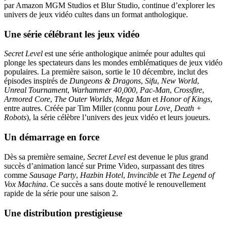
par Amazon MGM Studios et Blur Studio, continue d’explorer les
univers de jeux vidéo cultes dans un format anthologique.
Une série célébrant les jeux vidéo
Secret Level
est une série anthologique animée pour adultes qui
plonge les spectateurs dans les mondes emblématiques de jeux vidéo
populaires. La première saison, sortie le 10 décembre, inclut des
épisodes inspirés de
Dungeons & Dragons
,
Sifu
,
New World
,
Unreal Tournament
,
Warhammer 40,000
,
Pac-Man
,
Crossfire
,
Armored Core
,
The Outer Worlds
,
Mega Man
et
Honor of Kings
,
entre autres. Créée par Tim Miller (connu pour
Love, Death +
Robots
), la série célèbre l’univers des jeux vidéo et leurs joueurs.
Un démarrage en force
Dès sa première semaine,
Secret Level
est devenue le plus grand
succès d’animation lancé sur Prime Video, surpassant des titres
comme
Sausage Party
,
Hazbin Hotel
,
Invincible
et
The Legend of
Vox Machina
. Ce succès a sans doute motivé le renouvellement
rapide de la série pour une saison 2.
Une distribution prestigieuse