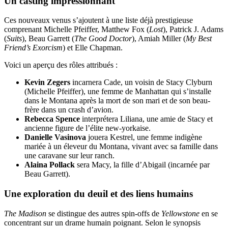
Un casting impressionnant
Ces nouveaux venus s’ajoutent à une liste déjà prestigieuse
comprenant Michelle Pfeiffer, Matthew Fox (
Lost
), Patrick J. Adams
(
Suits
), Beau Garrett (
The Good Doctor
), Amiah Miller (
My Best
Friend’s Exorcism
) et Elle Chapman.
Voici un aperçu des rôles attribués :
Kevin Zegers
incarnera Cade, un voisin de Stacy Clyburn
(Michelle Pfeiffer), une femme de Manhattan qui s’installe
dans le Montana après la mort de son mari et de son beau-
frère dans un crash d’avion.
Rebecca Spence
interprétera Liliana, une amie de Stacy et
ancienne figure de l’élite new-yorkaise.
Danielle Vasinova
jouera Kestrel, une femme indigène
mariée à un éleveur du Montana, vivant avec sa famille dans
une caravane sur leur ranch.
Alaina Pollack
sera Macy, la fille d’Abigail (incarnée par
Beau Garrett).
Une exploration du deuil et des liens humains
The Madison
se distingue des autres spin-offs de
Yellowstone
en se
concentrant sur un drame humain poignant. Selon le synopsis