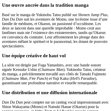
Une œuvre ancrée dans la tradition manga
Basé sur le manga de Yukinobu Tatsu publié sur
Shonen Jump Plus
,
Dan Da Dan
suit les aventures de Momo, une lycéenne issue d’une
famille de médiums, et Okarun, un passionné d’occultisme. Les
deux se lancent dans une querelle improbable : Momo croit aux
fantômes mais nie l’existence des extraterrestres, tandis qu’Okarun
est convaincu du contraire. Leur affrontement les plonge dans des
aventures mêlant le spirituel et le paranormal, les dotant de pouvoirs
spectaculaires.
Une équipe créative de haut vol
La série est dirigée par Fuga Yamashiro, avec une bande sonore
signée Kensuke Ushio (
Chainsaw Man
). Yukinobu Tatsu, créateur
du manga, a précédemment travaillé aux côtés de Tatsuki Fujimoto
(
Chainsaw Man
,
Fire Punch
) et Yuji Kaku (
Hell’s Paradise
),
garantissant une profondeur narrative et visuelle remarquable.
Une distribution et une diffusion internationale
Dan Da Dan
peut compter sur un casting vocal impressionnant avec
Shion Wakayama (Momo) et Natsuki Hanae (Okarun) pour la