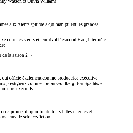
mily Watson et Olivia Williams.
mes aux talents spirituels qui manipulent les grandes
xe entre les sœurs et leur rival Desmond Hart, interprété
dre.
 de la saison 2. »
 qui officie également comme productrice exécutive.
 noms prestigieux comme Jordan Goldberg, Jon Spaihts, et
ducteurs exécutifs.
on 2 promet d’approfondir leurs luttes internes et
mateurs de science-fiction.