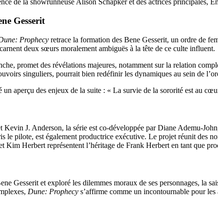
ésence de la showrunneuse Alison Schapker et des actrices principales, E
ene Gesserit
Dune: Prophecy
retrace la formation des Bene Gesserit, un ordre de fem
arnent deux sœurs moralement ambiguës à la tête de ce culte influent.
nche, promet des révélations majeures, notamment sur la relation comple
oirs singuliers, pourrait bien redéfinir les dynamiques au sein de l’or
n aperçu des enjeux de la suite : « La survie de la sororité est au cœur
t Kevin J. Anderson, la série est co-développée par Diane Ademu-John,
ris le pilote, est également productrice exécutive. Le projet réunit des
et Kim Herbert représentent l’héritage de Frank Herbert en tant que pro
 Bene Gesserit et exploré les dilemmes moraux de ses personnages, la sais
omplexes,
Dune: Prophecy
s’affirme comme un incontournable pour les a