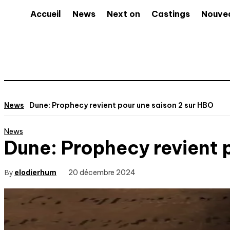
Accueil
News
Next on
Castings
Nouve
News
Dune: Prophecy revient pour une saison 2 sur HBO
News
Dune: Prophecy revient 
By
elodierhum
20 décembre 2024