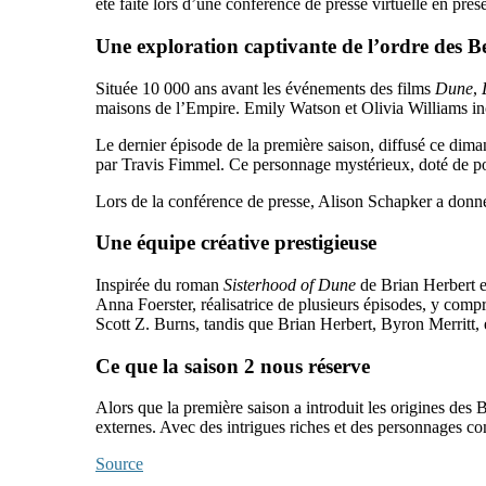
été faite lors d’une conférence de presse virtuelle en pr
Une exploration captivante de l’ordre des B
Située 10 000 ans avant les événements des films
Dune
,
maisons de l’Empire. Emily Watson et Olivia Williams inc
Le dernier épisode de la première saison, diffusé ce dima
par Travis Fimmel. Ce personnage mystérieux, doté de pouv
Lors de la conférence de presse, Alison Schapker a donné u
Une équipe créative prestigieuse
Inspirée du roman
Sisterhood of Dune
de Brian Herbert e
Anna Foerster, réalisatrice de plusieurs épisodes, y comp
Scott Z. Burns, tandis que Brian Herbert, Byron Merritt, 
Ce que la saison 2 nous réserve
Alors que la première saison a introduit les origines des
externes. Avec des intrigues riches et des personnages c
Source