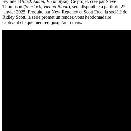
Swindell (
Black Adam
,
En analyse
). Ce projet, créé par Steve
Thompson (
Sherlock
,
Vienna Blood
), sera disponible à partir du 22
janvier 2025. Produite par New Regency et Scott Free, la société de
Ridley Scott, la série promet un rendez-vous hebdomadaire
captivant chaque mercredi jusqu’au 5 mars.