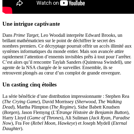
Une intrigue captivante
Dans
Prime Target
, Leo Woodall interprète Edward Brooks, un
brillant mathématicien sur le point de déchiffrer le secret des
nombres premiers. Ce décryptage pourrait offrir un accès illimité aux
systèmes informatiques du monde entier. Mais son avancée attire
rapidement l’attention d’ennemis invisibles prêts à tout pour l’arrêter.
C’est alors qu’il rencontre Taylah Sanders (Quintessa Swindell), une
agente de la NSA chargée de le surveiller. Ensemble, ils se
retrouvent plongés au cœur d’un complot de grande envergure.
Un casting cinq étoiles
La série bénéficie d’une distribution impressionnante : Stephen Rea
(
The Crying Game
), David Morrissey (
Sherwood
,
The Walking
Dead
), Martha Plimpton (
The Regime
), Sidse Babett Knudsen
(
Borgen
), Jason Flemyng (
L’Étrange Histoire de Benjamin Button
),
Harry Lloyd (
Game of Thrones
), Ali Suliman (
Jack Ryan
,
Paradise
Now
), Fra Fee (
Rebel Moon
,
Hawkeye
) et Joseph Mydell (
Eternal
Daughter
).