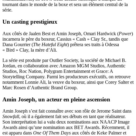
tournant dans le monde de la boxe et sera un élément central de la
série.
Un casting prestigieux
Aux côtés de Jaalen Best et Amin Joseph, Omari Hardwick (
Power
)
incarnera le père du boxeur, Cassius « Cash » Clay Sr., tandis que
Dana Gourrier (
The Hateful Eight
) prêtera ses traits à Odessa
« Bird » Clay, la mère d’Ali.
La série est produite par Outlier Society, la société de Michael B.
Jordan, en collaboration avec Amazon MGM Studios, Authentic
Studios, Roc Nation, Polygram Entertainment et Grace: A
Storytelling Company. Parmi les producteurs exécutifs, on retrouve
notamment Lonnie Ali, la veuve du boxeur, ainsi que Corey Salter et
Marc Rosen d’Authentic Brand Group.
Amin Joseph, un acteur en pleine ascension
Amin Joseph s’est fait connaître avec son rôle de Jerome Saint dans
Snowfall
, où il a également fait ses débuts en tant que réalisateur.
Son interprétation lui a valu deux nominations aux NAACP Image
Awards ainsi qu’une nomination aux BET Awards. Récemment, il
est apparu dans
One Of Them Days
aux côtés de Keke Palmer et