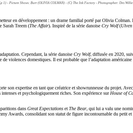
 1) - Picture Shows: Burr (OLIVIA COLMAN) - (C) The Ink Factory - Photographer: Des Willie
etteur en développement : un drame familial porté par Olivia Colman. L
née Sarah Treem (
The Affair
). Inspiré de la série danoise
Cry Wolf
(
Ulven
e adaptation. Cependant, la série danoise
Cry Wolf
, diffusée en 2020, suiv
me de violences domestiques. Il est probable que l’adaptation américaine 
orte son expertise en tant que créatrice et showrunneuse du projet. Ave
ts intenses et psychologiquement riches. Son expérience sur
House of C
pparitions dans
Great Expectations
et
The Bear
, qui lui a valu une no
y Awards, consolidant son statut de figure incontournable du petit et