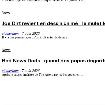
C'est une trajectoire devenue presque banale à Hollywood ces...
News
Joe Dirt revient en dessin animé : le mulet
elodierhum
-
7 août 2026
Il y a des personnages qu'on croit enterrés depuis...
News
Bad News Dads : quand des papas ringard
elodierhum
-
7 août 2026
Après le succès (mérité) de The Afterparty et l'engouement...